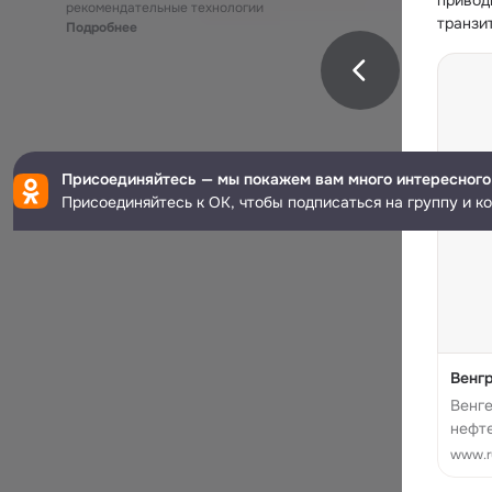
привод
рекомендательные технологии
транзи
Подробнее
Присоединяйтесь — мы покажем вам много интересного
Присоединяйтесь к ОК, чтобы подписаться на группу и к
Венгр
Венг
нефте
возо
www.ru