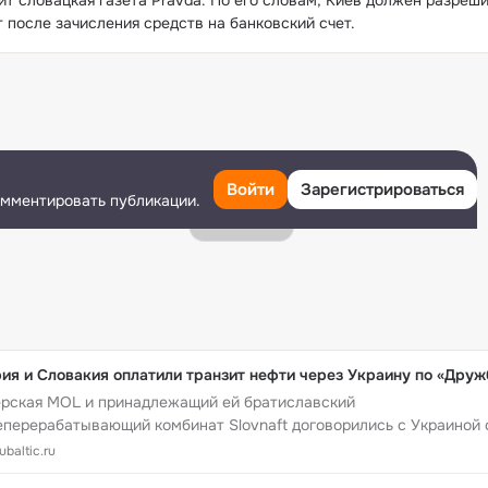
ит словацкая газета Pravda. По его словам, Киев должен разреши
т после зачисления средств на банковский счет.
Войти
Зарегистрироваться
омментировать публикации.
ия и Словакия оплатили транзит нефти через Украину по «Друж
ерская MOL и принадлежащий ей братиславский
перерабатывающий комбинат Slovnaft договорились с Украиной 
бновлении поставок по нефтепроводу «Дружба».
baltic.ru