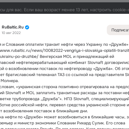
ы для вас. Если ваш возраст менее 13 лет, настроить cooki
та
Участники
Темы
Видео
Подарки
72K
49K
313
RuBaltic.Ru
Подписа
10 авг 2022
Дополнитель
колонка
Всё
49 5
я и Словакия оплатили транзит нефти через Украину по «Дружбе»
/www.rubaltic.ru/news/10082022-vengriya-i-slovakiya-oplatili-tranzit
Обсужда
-ukrainu-po-druzhbe/ Венгерская MOL и принадлежащий ей 
лавский нефтеперерабатывающий комбинат Slovnaft договорились
ой о возобновлении поставок по нефтепроводу «Дружба».
 Об это
ет братиславский телеканал TA3 со ссылкой на представителя Slo
 Молнера.
 словам, «украинская сторона позитивно отреагировала на предл
ий Slovnaft и MOL заплатить транзитные расходы за поставки неф
ветке трубопровода „Дружба“». НПЗ Slovnaft, специализирующийс
ботке российской нефти, перевел средства украинской стороне и 
т возобновления поставок в ближайшие дни.
ка нефти по «Дружбе» может возобновиться в ближайшие часы, з
ремьер и министр экономики Словакии Рихард Сулик. Его слова 