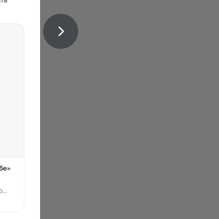
ть 
бе»
о