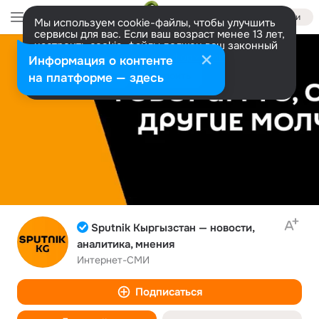
Войти
Мы используем cookie-файлы, чтобы улучшить
сервисы для вас. Если ваш возраст менее 13 лет,
настроить cookie-файлы должен ваш законный
представитель.
Больше информации
Информация о контенте
Разрешить все
Настроить
на платформе — здесь
Sputnik Кыргызстан — новости,
аналитика, мнения
Интернет-СМИ
Подписаться