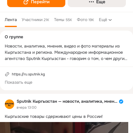
Перейти
Еще
Лента
Участники
Темы
Фото
Ещё
21K
55K
19K
Дополнительная
О группе
колонка
Новости, аналитика, мнения, видео и фото материалы из 
Кыргызстана и региона. Международное информационное 
агентство Sputnik Кыргызстан - говорим о том, о чем другие 
молчат.
https://ru.sputnik.kg
Показать еще
Sputnik Кыргызстан — новости, аналитика, мнения
вчера 13:00
Кыргызские товары сдерживают цены в России!