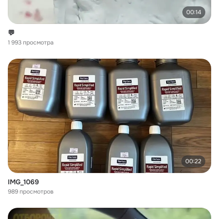
00:14
💬
1 993 просмотра
00:22
IMG_1069
989 просмотров