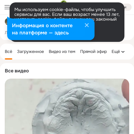
Войти
Мы используем cookie-файлы, чтобы улучшить
сервисы для вас. Если ваш возраст менее 13 лет,
настроить cookie-файлы должен ваш законный
Зубные Техники РУЛЯТ
представитель.
Больше информации
Информация о контенте
Разрешить все
Настроить
на платформе — здесь
Лента
Участники
Товары
Темы
Ещё
5.7K
1
3.6K
Дополнительная
колонка
Всё
Загруженное
Видео из тем
Прямой эфир
Ещё
Все видео