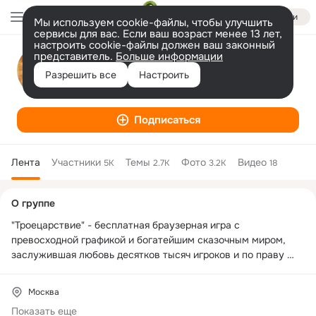
Войти
Мы используем cookie-файлы, чтобы улучшить
сервисы для вас. Если ваш возраст менее 13 лет,
настроить cookie-файлы должен ваш законный
представитель.
Больше информации
Троецарствие
Разрешить все
Настроить
Игра
Подписаться
Лента
Участники
Темы
Фото
Видео
5K
2.7K
3.2K
18
Дополнительная
О группе
колонка
"Троецарствие" - бесплатная браузерная игра с 
превосходной графикой и богатейшим сказочным миром, 
заслужившая любовь десятков тысяч игроков и по праву 
считающаяся одним из лучших проектов в жанре русского 
фэнтези. 

Москва
Наш сайт: 
3k.mail.ru
Показать еще