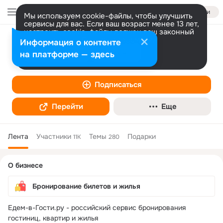
Войти
Мы используем cookie-файлы, чтобы улучшить
сервисы для вас. Если ваш возраст менее 13 лет,
настроить cookie-файлы должен ваш законный
представитель.
Едем-в-Гости.ру - сервис бронирования
Больше информации
Информация о контенте
гостиниц
Разрешить все
Настроить
на платформе — здесь
Бронирование билетов и жилья
Подписаться
Перейти
Еще
Лента
Участники
Темы
Подарки
11K
280
Дополнительная
О бизнесе
колонка
Бронирование билетов и жилья
Едем-в-Гости.ру - российский сервис бронирования 
гостиниц, квартир и жилья
