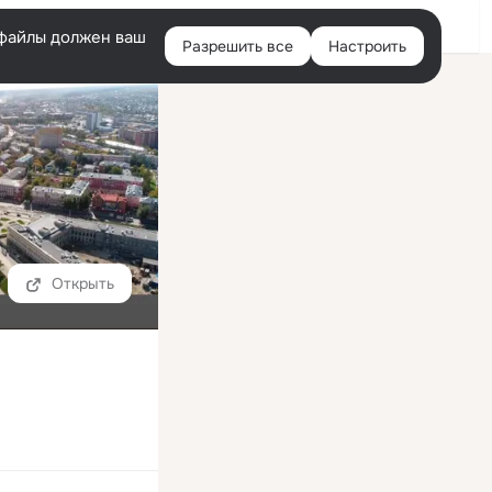
Войти
e-файлы должен ваш
Разрешить все
Настроить
Правая
колонка
Открыть