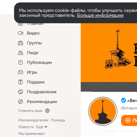
Мы используем cookie-файлы, чтобы улучшить сервис
законный представитель.
Больше информации
Левая
Главная
колонка
Видео
Группы
Люди
Публикации
Игры
Подарки
Поздравления
«Ве
Рекомендации
Интерн
Сменить язык
П
Рекламодателям
Помощь
Новости
Ещё
Мы применяем