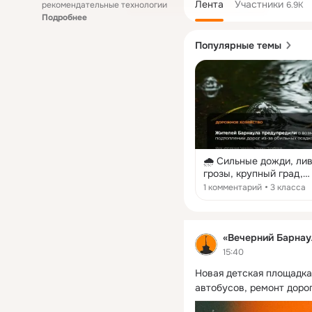
Лента
Участники
рекомендательные технологии
6.9K
Подробнее
Популярные темы
🌧️ Сильные дожди, ли
грозы, крупный град,
шквалистый ветер
1 комментарий
3 класса
прогнозируются в Алт
крае сутки 24 и ночью
июля. Неблагоприятны
погодные условия
«Вечерний Барнау
ожидаются и в Барнау
15:40
Подтоплению дождев
Новая детская площадка
водами подвержены:
🔸участки улиц Малахо
автобусов, ремонт доро
Партизанской, Мало-
Тобольской, 8 Марта,