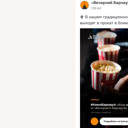
«Вечерний Барнау
09:44
🍿 В нашем традиционно
выходят в прокат в бли