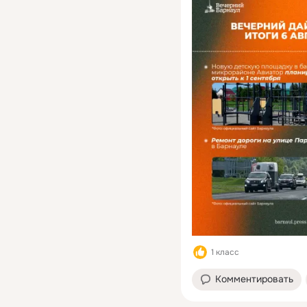
Северо-Западной,
Матросова и Юрина, б
9 Января, а также про
Ленина и Строителей;
🔸перекрёстки Попова
Павловский тракт, 65 
Победы — Павловский 
Христенко — Павловск
тракт, Молодёжная —
Ядринцева, Антона Пе
— Островского, Север
Западная — Георгия Ис
Бехтерева — Червонна
Чайковского — Полева
🔸остановки «Озёрная
улице Попова и «Бия» 
улице Малахова.
1 класс
Комментировать