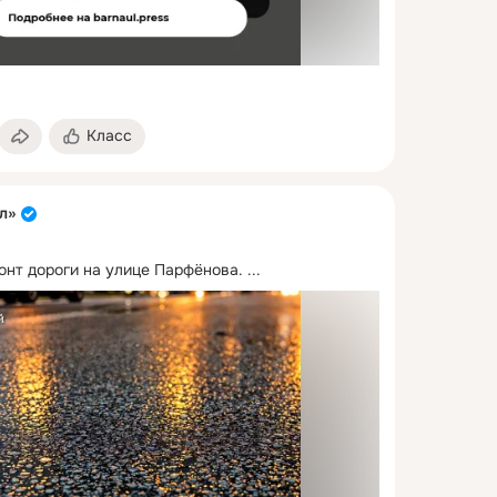
Класс
л»
онт дороги на улице Парфёнова.
 ...