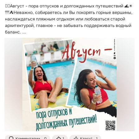
👉🏻Август - пора отпусков и долгожданных путешествий 🌊☀
🌁⛺Неважно, собираетесь ли Вы покорять горные вершины, 
наслаждаться пляжным отдыхом или любоваться старой 
архитектурой, главное - не забывать поддерживать водный 
баланс.
 ...
Комментарии
0
1
Класс!
1