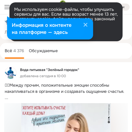
Войти
Мы используем cookie-файлы, чтобы улучшить
сервисы для вас. Если ваш возраст менее 13 лет,
настроить cookie-файлы должен ваш законный
Вода питьевая "Зелёный городок"
представитель.
Больше информации
Информация о контенте
Разрешить все
Настроить
на платформе — здесь
Лента
Участники
Темы
Фото
Ещё
594
4.3K
6.7K
Дополнительная
колонка
Всё
4 376
Обсуждаемые
Вода питьевая "Зелёный городок"
добавлена сегодня в 10:00
👉🏻Между прочим, положительные эмоции способны 
накапливаться в организме и создавать ощущение счастья.
...