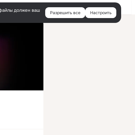
Войти
e-файлы должен ваш
Разрешить все
Настроить
Правая
колонка