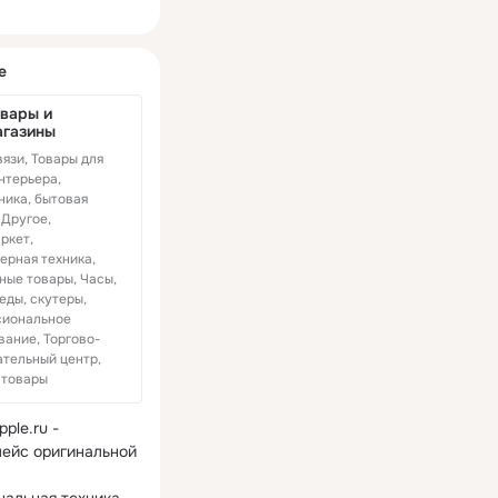
ная
е
вары и 
агазины
язи, Товары для
нтерьера,
ника, бытовая
 Другое,
ркет,
ерная техника,
ные товары, Часы,
еды, скутеры,
иональное
вание, Торгово-
ательный центр,
 товары
ple.ru - 
ейс оригинальной 