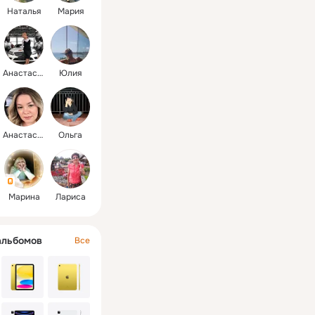
Наталья
Мария
Анастасия
Юлия
Анастасия
Ольга
Марина
Лариса
альбомов
Все