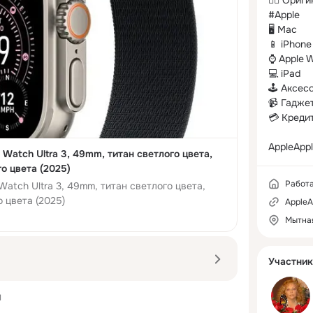
👌🏻 Ориг
#Apple 

🖥 Mac

📱 iPhone

⌚️ Apple 
💻 iPad

🕹 Аксес
📹 Гаджет
💳 Кредит 
AppleAppl
 Watch Ultra 3, 49mm, титан светлого цвета,
о цвета (2025)
Работ
Watch Ultra 3, 49mm, титан светлого цвета,
о цвета (2025)
AppleA
Мытная
Участник
1