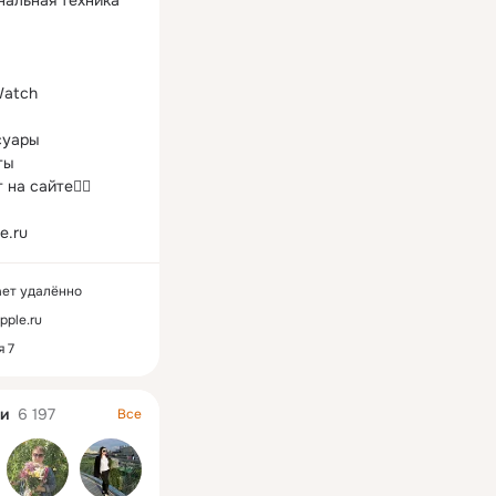
инальная техника 
Watch

суары

ы

на сайте👇🏻

e.ru
ает удалённо
pple.ru
 7
и
6 197
Все