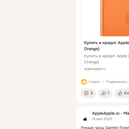
Купить в кредит Apple
Orange)
Купить в кредит Apple
Orange)
appleapple.ru
1 класс
Поделились: 
3
1
Кл
AppleApple.ru - М
15 июл 2025
Умные часы Garmin Fore