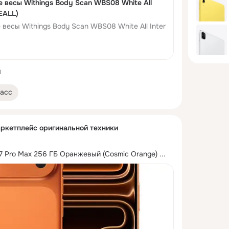
 весы Withings Body Scan WBS08 White All
EALL)
 весы Withings Body Scan WBS08 White All Inter
1
асс
аркетплейс оригинальной техники
17 Pro Max 256 ГБ Оранжевый (Cosmic Orange)
 ...