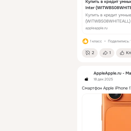
Купить в кредит умные
Inter (WITWBS08WHIT
Купить в кредит умные
(WITWBS08WHITEALL)
appleapple.ru
1 класс
Поделились: 
2
1
Кл
AppleApple.ru - М
18 дек 2025
Смартфон Apple iPhone 