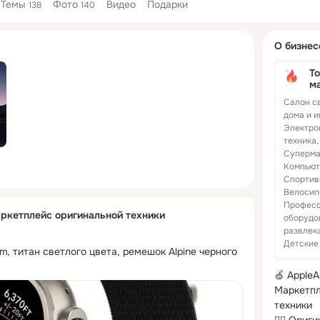
Темы
Фото
Видео
Подарки
138
140
Дополнитель
О бизнес
колонка
То
м
Салон св
дома и и
Электро
техника,
Суперма
Компьют
Спортив
Велосип
Професс
аркетплейс оригинальной техники
оборудо
развлек
Детские
m, титан светлого цвета, ремешок Alpine черного 
🍏 AppleAp
Маркетпл
техники
