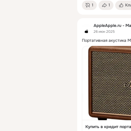
1
1
Кл
AppleApple.ru - М
26 июн 2025
Портативная акустика Mar
Купить в кредит портат