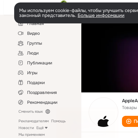
Мы используем cookie-файлы, чтобы улучшить сервис
законный представитель.
Больше информации
Левая
Главная
колонка
Видео
Группы
Люди
Публикации
Игры
Подарки
Поздравления
AppleA
Рекомендации
Товары
Сменить язык
П
Рекламодателям
Помощь
Новости
Ещё
Мы применяем