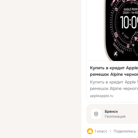
Купить в кредит Apple
ремешок Alpine черног
Купить в кредит Apple 
ремешок Alpine черног
appleapple.ru
Брянск
Геолокация
1 класс
Поделились: 