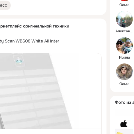
асс
Ольга
аркетплейс оригинальной техники
Александр
y Scan WBS08 White All Inter 
.
Ирина
Ольга
Фото из 