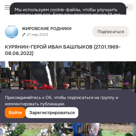
Войти
Мы используем cookie-файлы, чтобы улучшить
сервисы для вас. Если ваш возраст менее 13 лет,
настроить cookie-файлы должен ваш законный
ЖИРОВСКИЕ РОДНИКИ
представитель.
Больше информации
ЖИРОВСКИЕ РОДНИКИ
Подписаться
Разрешить все
Настроить
Лента
Участники
Темы
Фото
Ещё
10K
4.5K
5.5K
27 мар 2023
КУРЯНИН-ГЕРОЙ ИВАН БАШЛЫКОВ (27.01.1969-
Дополнительная
колонка
Всё
4 504
Обсуждаемые
08.06.2022)
Присоединяйтесь к ОК, чтобы подписаться на группу и
комментировать публикации.
Войти
Зарегистрироваться