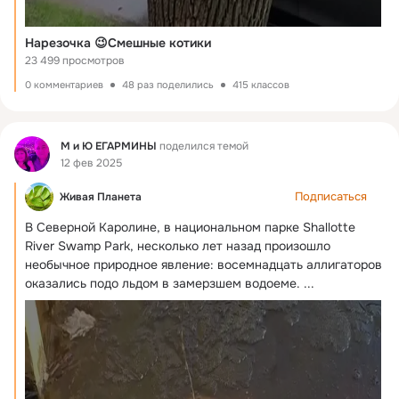
Нарезочка 😉Смешные котики
23 499 просмотров
0 комментариев
48 раз поделились
415 классов
Фид
М и Ю ЕГАРМИНЫ
поделился темой
12 фев 2025
Подписаться
Живая Планета
В Северной Каролине, в национальном парке Shallotte 
River Swamp Park, несколько лет назад произошло 
необычное природное явление: восемнадцать аллигаторов 
оказались подо льдом в замерзшем водоеме.
 ...