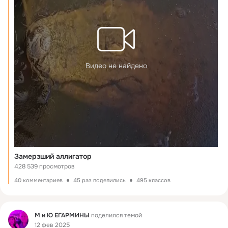
Видео не найдено
Замерзший аллигатор
428 539 просмотров
40 комментариев
45 раз поделились
495 классов
Фид
М и Ю ЕГАРМИНЫ
поделился темой
12 фев 2025