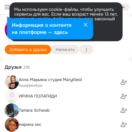
Войти
Мы используем cookie-файлы, чтобы улучшить
сервисы для вас. Если ваш возраст менее 13 лет,
настроить cookie-файлы должен ваш законный
представитель.
Больше информации
М и Ю ЕГАРМИНЫ
Информация о контенте
Разрешить все
Настроить
на платформе — здесь
Мангейм
21 ноября
Подробнее
Добавить в друзья
Написать
Друзья
218
Алла Марьяна студия MaryKleid
Ашаффенбург
ИРИНА ПОЛАТИДИ
Tamara Schwab
марина окс