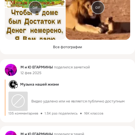
GIF
GIF
Все фотографии
Фид
М и Ю ЕГАРМИНЫ
поделился заметкой
12 фев 2025
Музыка нашей жизни
Видео удалено или не является публично доступным
135 комментариев
1.5K раз поделились
16K классов
Фид
М и Ю ЕГАРМИНЫ
поделился темой