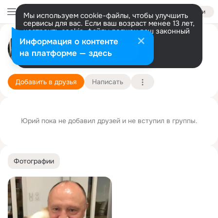
Войти
Мы используем cookie-файлы, чтобы улучшить
сервисы для вас. Если ваш возраст менее 13 лет,
настроить cookie-файлы должен ваш законный
представитель.
Больше информации
Юрий Синельник
Информация о контенте
Разрешить все
Настроить
на платформе — здесь
31 августа (62 года)
Подробнее
Добавить в друзья
Написать
Юрий пока не добавил друзей и не вступил в группы.
Фотографии