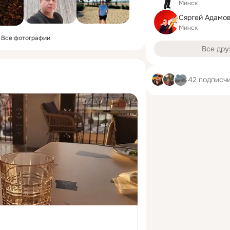
Минск
Сяргей Адамов
Минск
Все фотографии
Все дру
42 подписч