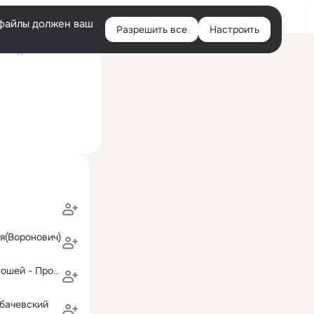
Войти
e-файлы должен ваш
Разрешить все
Настроить
Правая
оследний визит: 6 июл
колонка
я(Воронович)
Анатолий Кривошей - Протасевич
бачевский