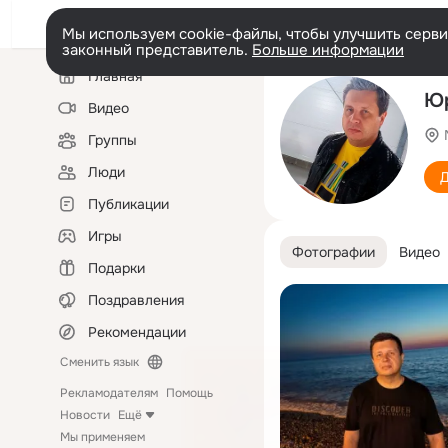
Мы используем cookie-файлы, чтобы улучшить сервис
законный представитель.
Больше информации
Левая
Главная
колонка
Ю
Видео
Группы
Люди
Д
Публикации
Игры
Фотографии
Видео
Подарки
Поздравления
Рекомендации
Сменить язык
Рекламодателям
Помощь
Новости
Ещё
Мы применяем