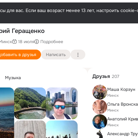
ы для вас. Если ваш возраст менее 13 лет, настроить cooki
П
рий Геращенко
Минск
18 июля
Подробнее
обавить в друзья
Написать
Друзья
207
Музыка
Маша Корзун
Минск
Ольга Вронска
Минск
Минск
Александр Тру