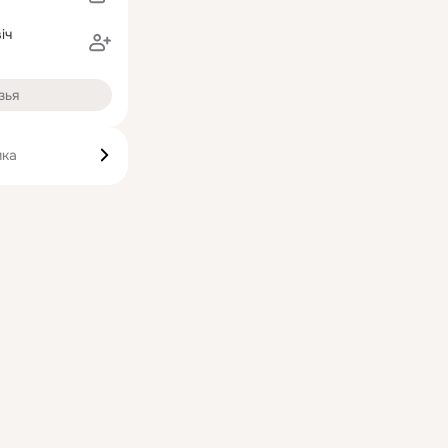
iч
зья
ика