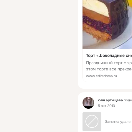
Торт «Шоколадные сны
Праздничный торт с яр
этом торте все прекра
суфле прекрасно допол
www.edimdoma.ru
ягодная прослойка, ко
Фид
юля артищева
поде
5 окт 2013
Заметка удален