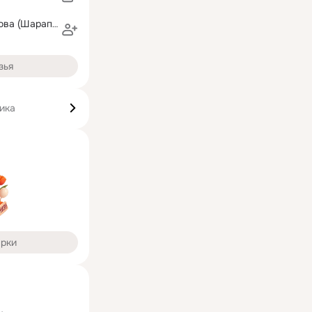
Марина Баринова (Шарапова)
зья
ика
арки