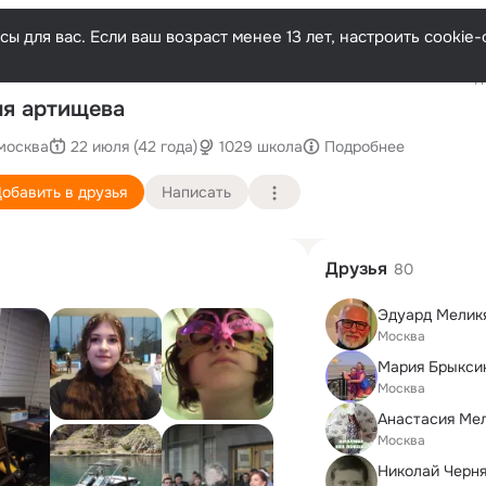
ы для вас. Если ваш возраст менее 13 лет, настроить cooki
Последн
я артищева
москва
22 июля (42 года)
1029 школа
Подробнее
обавить в друзья
Написать
Друзья
80
Эдуард Мелик
Москва
Мария Брыксин
Москва
Анастасия Ме
Москва
Николай Черн