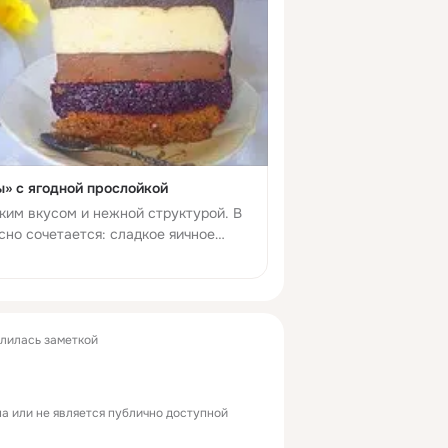
» с ягодной прослойкой
ким вкусом и нежной структурой. В
сно сочетается: сладкое яичное
няет мусс из горького шоколада и
торая придает небольшую кисл...
лилась заметкой
а или не является публично доступной