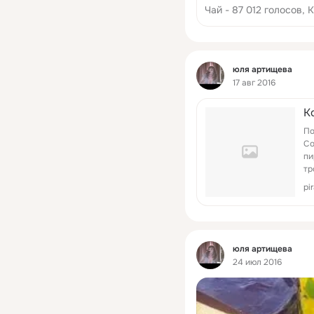
Чай - 87 012 голосов, 
Фид
юля артищева
17 авг 2016
К
По
Со
пи
тр
Пр
pi
ле
Фид
юля артищева
24 июл 2016