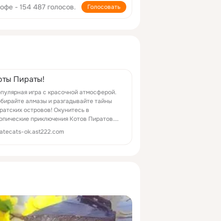
Кофе - 154 487 голосов.
Голосовать
оты Пираты!
пулярная игра с красочной атмосферой.
бирайте алмазы и разгадывайте тайны
ратских островов! Окунитесь в
опические приключения Котов Пиратов.
ойдите все испытания и найдите
ratecats-ok.ast222.com
гендарные Алмазы Острова Сокровищ.