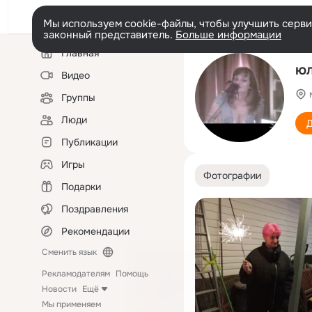
Мы используем cookie-файлы, чтобы улучшить сервис
законный представитель.
Больше информации
Левая
Главная
колонка
юл
Видео
Группы
Люди
Д
Публикации
Игры
Фотографии
Подарки
Поздравления
Рекомендации
Сменить язык
Рекламодателям
Помощь
Новости
Ещё
Мы применяем