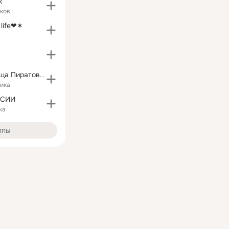
к
ков
 life❤✶
Игра "Сокровища Пиратов" - официальная группа
ика
ССИИ
ка
ппы