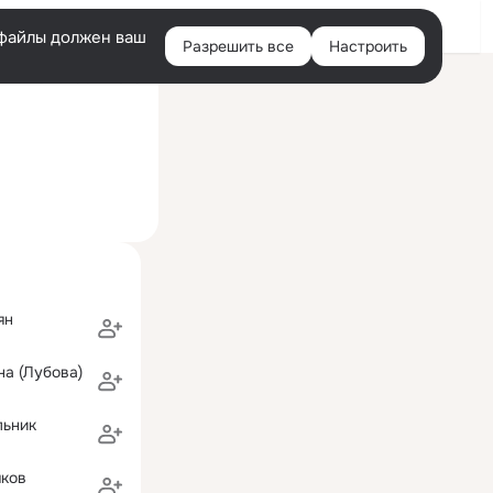
Войти
e-файлы должен ваш
Разрешить все
Настроить
Правая
ий визит: 29 авг 2025
колонка
ян
а (Лубова)
льник
яков