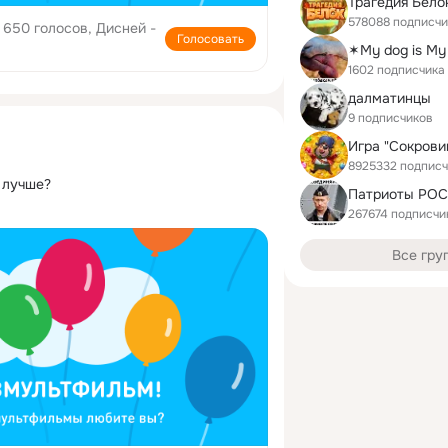
Трагедия Бело
578088 подписчи
650 голосов, Дисней -
Голосовать
✶My dog is My
1602 подписчика
далматинцы
9 подписчиков
8925332 подписч
 лучше?
Патриоты РО
267674 подписчи
Все гру