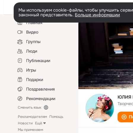
Мы используем cookie-файлы, чтобы улучшить сервис
законный представитель.
Больше информации
Левая
Главная
колонка
Видео
Группы
Люди
Публикации
Игры
Подарки
Поздравления
ЮЛИЯ 
Рекомендации
Творчес
Сменить язык
П
Рекламодателям
Помощь
Новости
Ещё
Мы применяем