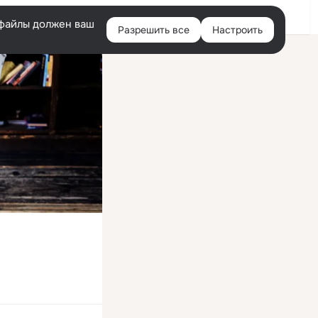
Войти
e-файлы должен ваш
Разрешить все
Настроить
Правая
колонка