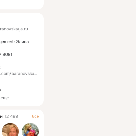
ная
anovskaya.ru
ement: Элина 


7 8081

Instagram: 
m.com/baranovskay
ВКонтакте: 
а
baranovskaya_tv
 еще
и
12 489
Все