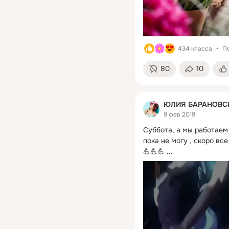
434 класса
По
80
10
ЮЛИЯ БАРАНОВСКА
9 фев 2019
Суббота, а мы работаем 
пока не могу , скоро вс
💪💪💪
 ...