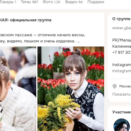
Товары
Темы
Фото
Видео
Подарки
1
967
1.2K
94
Дополнитель
О группе
Я: официальная группа
колонка
www.ybar
овском пассаже — отличное начало весны, 
PR/Manag
ву, видимо, пешком и очень издалека.
 ...
Калинина
+7 917 30
instagra
a_tv
Москв
vk.com/y
Показать
Участник