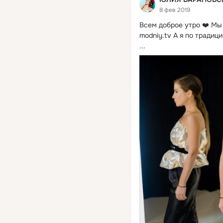
8 фев 2019
Всем доброе утро ❤️ Мы
modniy.tv А я по традиц
...