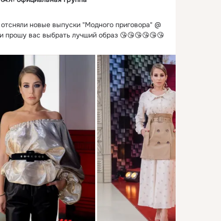
 отсняли новые выпуски "Модного приговора" @
ии прошу вас выбрать лучший образ 😘😘😘😘😘😘