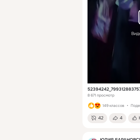
Вид
52394242_79931288375
8 671 просмотр
149 классов
Поде
42
4
ЮЛИЯ БАРАНОВСКА