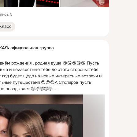
лись: 5
Класс
Я: официальная группа
днём рождения , родная душа 😘😘😘😘😘 Пусть 
овые и неизвестные тебе до этого стороны тебя 
 год будет щедр на новые интересные встречи и 
льные путешествия 😍😍😍А Столяров пусть 
не опаздывает 🤣🤣🤣🤣🤣
 ...