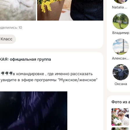
Natalia Weigandt
делились: 10
Владимир
Класс
Александра
Я: официальная группа
🎥🎥🎥в командировке , где именно рассказать 
е увидите в эфире программы "Мужское/женское" 
Оксана
Фото из 