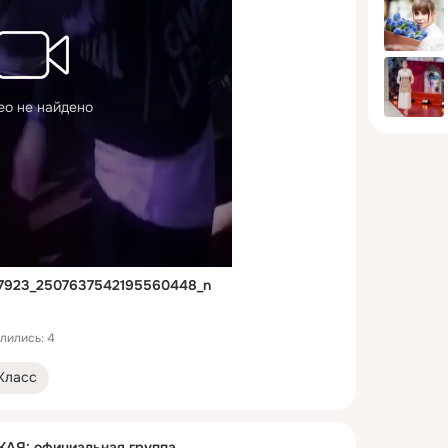
ео не найдено
7923_2507637542195560448_n
лились: 4
Класс
Я: официальная группа