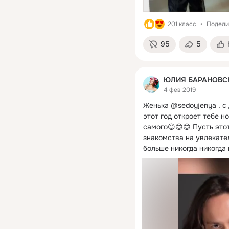
201 класс
Подели
95
5
ЮЛИЯ БАРАНОВСКА
4 фев 2019
Женька @sedoyjenya , с 
этот год откроет тебе н
самого😊😊😊 Пусть этот
знакомства на увлекате
больше никогда никогда 