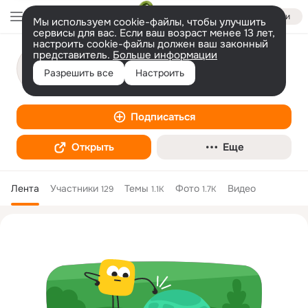
Войти
Мы используем cookie-файлы, чтобы улучшить
сервисы для вас. Если ваш возраст менее 13 лет,
настроить cookie-файлы должен ваш законный
представитель.
Ленинградская плодоовощная опытная
Больше информации
станция
Разрешить все
Настроить
Садоводство
Подписаться
Открыть
Еще
Лента
Участники
Темы
Фото
Видео
129
1.1K
1.7K