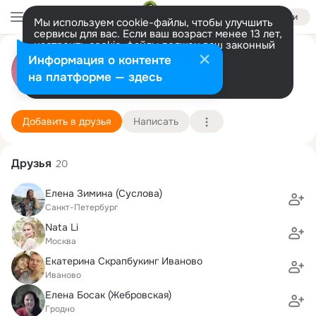
Войти
Мы используем cookie-файлы, чтобы улучшить
сервисы для вас. Если ваш возраст менее 13 лет,
настроить cookie-файлы должен ваш законный
Елена Жебровская
представитель.
Больше информации
Информация о контенте
Разрешить все
Настроить
на платформе — здесь
Санкт-Петербург
7 ноября (43 года)
СПХФА, Санкт-Петербургская государственна
Подробнее
Добавить в друзья
Написать
Друзья
20
Елена Зимина (Суслова)
Санкт-Петербург
Nata Li
Москва
Екатерина Скрапбукинг Иваново
Иваново
Елена Босак (Жебровская)
Гродно