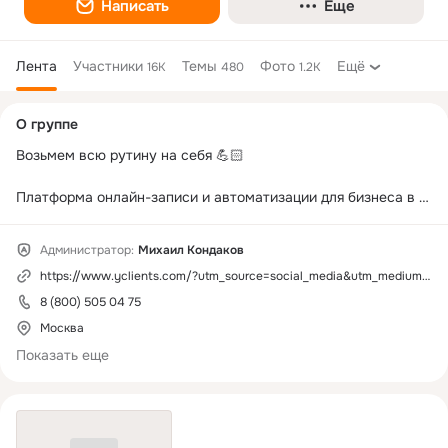
Написать
Еще
Лента
Участники
Темы
Фото
Ещё
16K
480
1.2K
Дополнительная
О группе
колонка
Возьмем всю рутину на себя 💪🏻

Платформа онлайн-записи и автоматизации для бизнеса в 
сфере услуг.

Бесплатно внедрим сервис и научим работать в нем. 
Администратор:
Михаил Кондаков
Отвечаем на ваши вопросы 24/7.

https://www.yclients.com/?utm_source=social_media&utm_medium=ok&utm_campaign=profile
Попробуйте бесплатно: 
8 (800) 505 04 75
http://www.yclients.com/onboarding/first?
Москва
utm_source=social_media&utm_medium=ok&utm_campaign=profil
Показать еще
e
Скачайте мобильное приложение: 
https://yclients.onelink.me/lPVj/5275177b