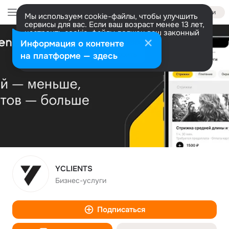
Войти
Мы используем cookie-файлы, чтобы улучшить
сервисы для вас. Если ваш возраст менее 13 лет,
настроить cookie-файлы должен ваш законный
представитель.
Больше информации
Информация о контенте
Разрешить все
Настроить
на платформе — здесь
YCLIENTS
Бизнес-услуги
Подписаться