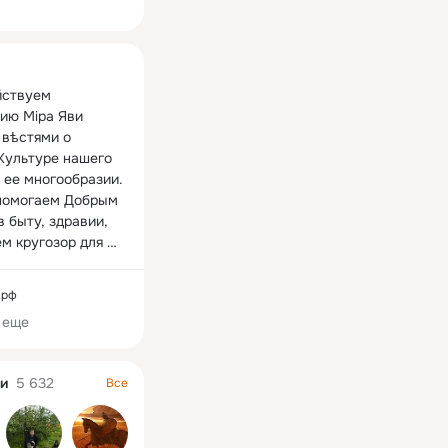
ная
ствуем 
ию Мiра Яви 
вѣстями о 
Культуре нашего 
 ее многообразии. 
помогаем Добрым 
 быту, здравии, 
м кругозор для 
и ума!

.рф
 еще
-тв 
ческий ресурс, не 
отношения к 
и
5 632
Все
или религиям. 
ы в статьях 
вляются 