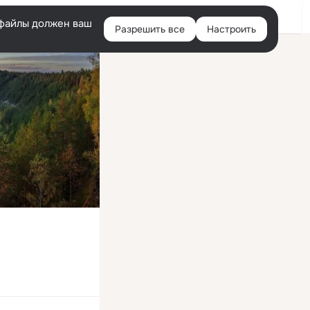
Войти
e-файлы должен ваш
Разрешить все
Настроить
Правая
колонка