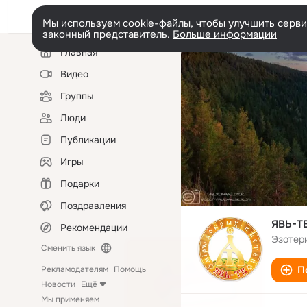
Мы используем cookie-файлы, чтобы улучшить сервис
законный представитель.
Больше информации
Левая
Главная
колонка
Видео
Группы
Люди
Публикации
Игры
Подарки
Поздравления
ЯВЬ-Т
Рекомендации
Эзотери
Сменить язык
П
Рекламодателям
Помощь
Новости
Ещё
Мы применяем