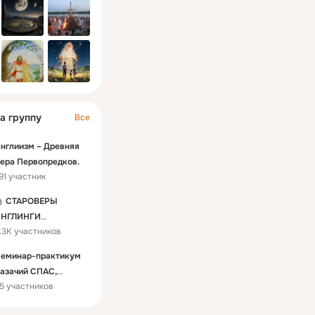
а группу
Все
нглиизм – Древняя
ера Первопредков.
91 участник
СТАРОВЕРЫ
ИНГЛИНГИ
.3K участников
ОГНИЩАНЕ
ПРИРОДНИКИ
еминар-практикум
азачий СПАС,
5 участников
юмень