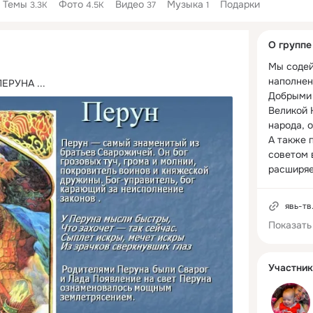
Темы
Фото
Видео
Музыка
Подарки
3.3K
4.5K
37
1
Дополнитель
О группе
колонка
Мы содей
наполнен
ПЕРУНА
 ...
Добрыми 
Великой 
народа, о
А также 
советом в
расширяе
тренировк
явь-тв
Показать
Канал Явь
некоммер
имеющий 
Участник
политике 
Материал
предоста