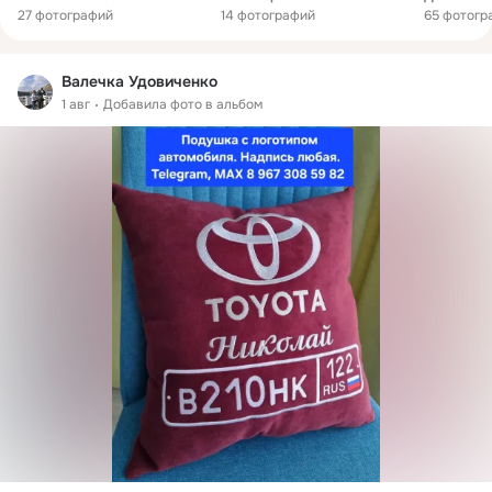
27 фотографий
14 фотографий
65 фотогр
Валечка Удовиченко
1 авг
Добавила фото в альбом