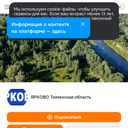
Войти
Мы используем cookie-файлы, чтобы улучшить
сервисы для вас. Если ваш возраст менее 13 лет,
настроить cookie-файлы должен ваш законный
представитель.
Больше информации
Информация о контенте
Разрешить все
Настроить
на платформе — здесь
ЯРКОВО Тюменская область
Подписаться