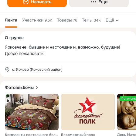
Написать
Еще
Лента
Участники
Товары
Темы
Ещё
9.5K
76
34K
Дополнительная
О группе
колонка
Ярковчане: бывшие и настоящие и, возможно, будущие! 
Добро пожаловать!
с. Ярково (Ярковский район)
Фотоальбомы
Фотоконк
Комплекты постельного белья
Бессмертный полк
День Мате