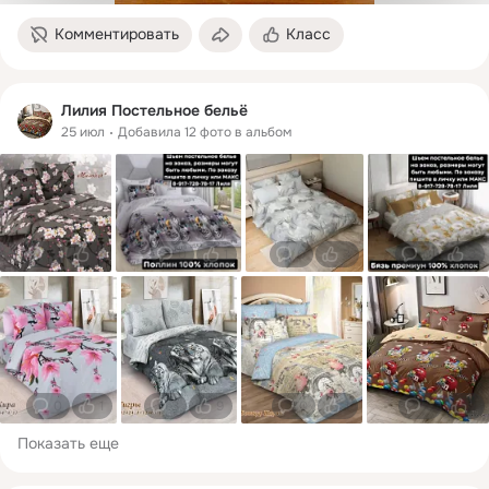
Комментировать
Класс
Лилия Постельное бельё
25 июл
Добавила 12 фото в альбом
0
1
0
1
0
3
0
3
0
1
3
9
0
1
0
1
Показать еще