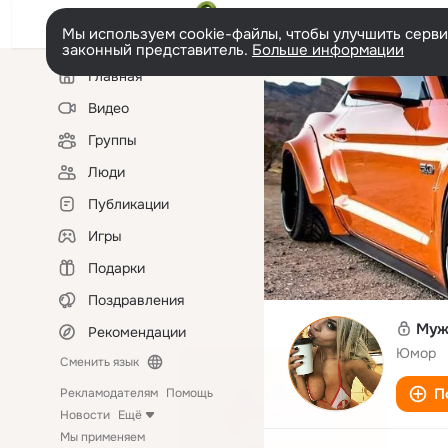
Мы используем cookie-файлы, чтобы улучшить сервис
законный представитель.
Больше информации
Левая
Главная
колонка
Видео
Группы
Люди
Публикации
Игры
Подарки
Поздравления
Муж
Рекомендации
Юмор
Сменить язык
П
Рекламодателям
Помощь
Новости
Ещё
Мы применяем