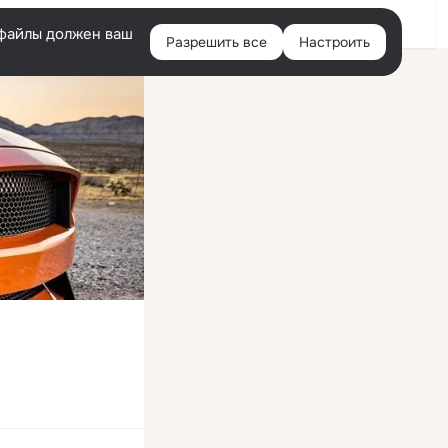
Войти
e-файлы должен ваш
Разрешить все
Настроить
Правая
колонка