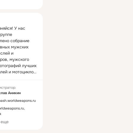
ная
яйся! У нас 
группе 
лено собрание 
вных мужских 
слей и 
ров, мужского 
отографий лучших 
лей и мотоциклов, 
 девушек, военной 
 оружия... и 
истратор:
угое.

слав Аникин
/bash.worldweapons.ru
 Мужским 
ldweapons.ru,
м - только для 
а
х мужчин и их 
.

 еще