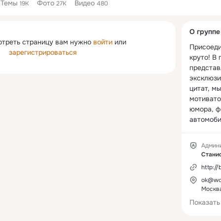
Темы
Фото
Видео
19K
27K
480
Дополнитель
О группе
колонка
отреть страницу вам нужно
войти
или
Присоедин
зарегистрироваться
круто! В 
представ
эксклюзи
цитат, мы
мотивато
юмора, ф
автомоби
красивых
техники и
Админ
многое др
Стани
http:/
Группа с
ok@wor
характеро
Москв
настоящи
милых дам
Показать