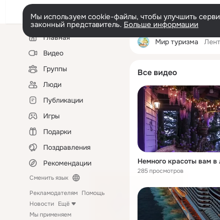
Мы используем cookie-файлы, чтобы улучшить сервис
законный представитель.
Больше информации
Левая
Главная
колонка
Мир туризма
Лен
Видео
Группы
Все видео
Люди
Публикации
Игры
Подарки
Поздравления
Немного красоты вам в л
Рекомендации
285 просмотров
Сменить язык
Рекламодателям
Помощь
Новости
Ещё
Мы применяем