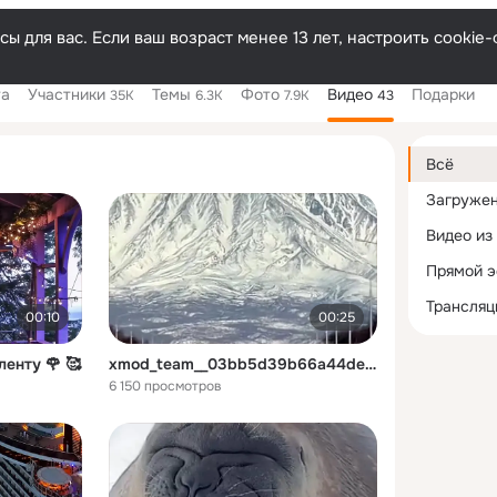
ы для вас. Если ваш возраст менее 13 лет, настроить cooki
та
Участники
Темы
Фото
Видео
Подарки
35K
6.3K
7.9K
43
Дополнитель
колонка
Всё
Загруже
Видео из
Прямой 
Трансляц
00:10
00:25
енту 🌹 🥰
xmod_team__03bb5d39b66a44de9f65399b9f81eabd.mp4
6 150 просмотров