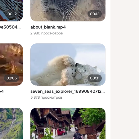
00:12
00:12
thecruisespotter_2ecae79e50504d459415588480ae283e.mp4
about_blank.mp4
2 980 просмотров
02:05
00:31
p4
seven_seas_explorer_1699084071250.mp4
5 878 просмотров