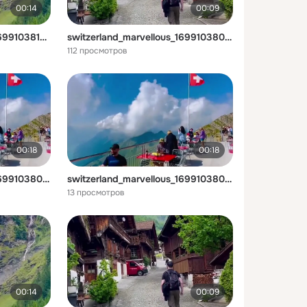
00:14
00:09
switzerland_marvellous_1699103810164.mp4
switzerland_marvellous_1699103808503.mp4
112 просмотров
00:18
00:18
switzerland_marvellous_1699103804103.mp4
switzerland_marvellous_1699103804103.mp4
13 просмотров
00:14
00:09