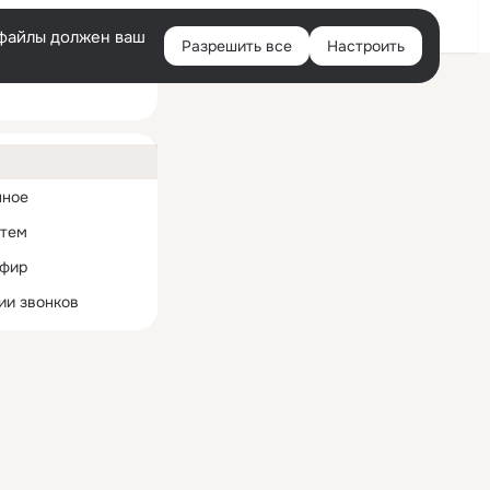
Войти
e-файлы должен ваш
Разрешить все
Настроить
Правая
колонка
ная
нное
 тем
эфир
ии звонков