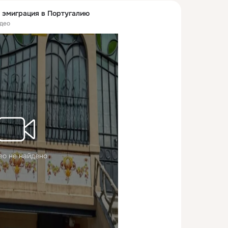
и эмиграция в Португалию
део
ео не найдено