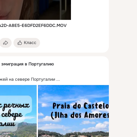
4A2D-A8E5-E6DFD2EF6DDC.MOV
Класс
и эмиграция в Португалию
жей на севере Португалии
 ...