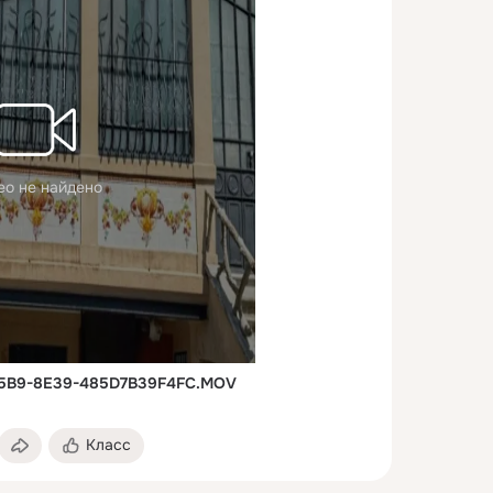
ео не найдено
45B9-8E39-485D7B39F4FC.MOV
Класс