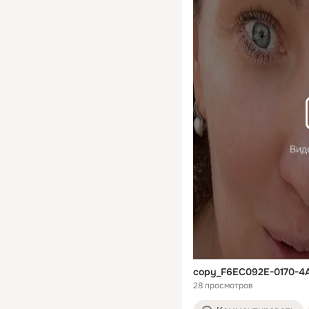
Вид
copy_F6EC092E-0170-
28 просмотров