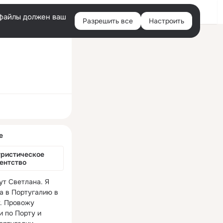
Войти
e-файлы должен ваш
Разрешить все
Настроить
Правая
колонка
ная
е
ристическое 
гентство
т Светлана. Я 
а в Португалию в 
. Провожу 
 по Порту и 