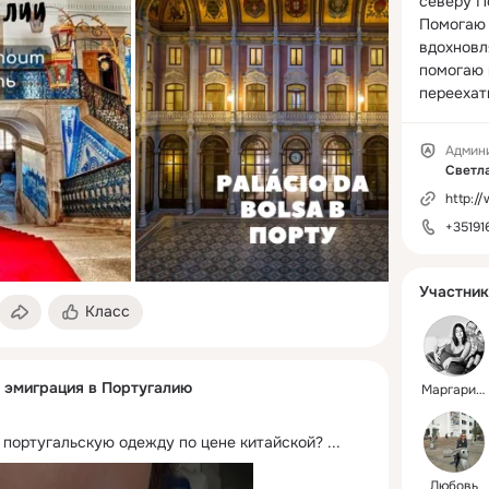
северу По
Помогаю 
вдохновл
помогаю 
переехат
Админ
Светл
http://
+35191
Участник
Класс
и эмиграция в Португалию
Маргарита
ь португальскую одежду по цене китайской?
 ...
Любовь