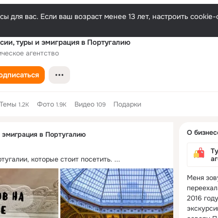
ы для вас. Если ваш возраст менее 13 лет, настроить cooki
сии, туры и эмиграция в Португалию
ическое агентство
одписаться
Темы
Фото
Видео
Подарки
1.2K
1.9K
109
Дополнитель
О бизнес
и эмиграция в Португалию
колонка
Ту
а
тугалии, которые стоит посетить.
 ...
Меня зову
переехал
2016 году
экскурсии