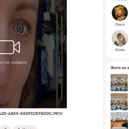
Ольга
Юлия
ео не найдено
Фото из 
4A2D-A8E5-E6DFD2EF6DDC.MOV