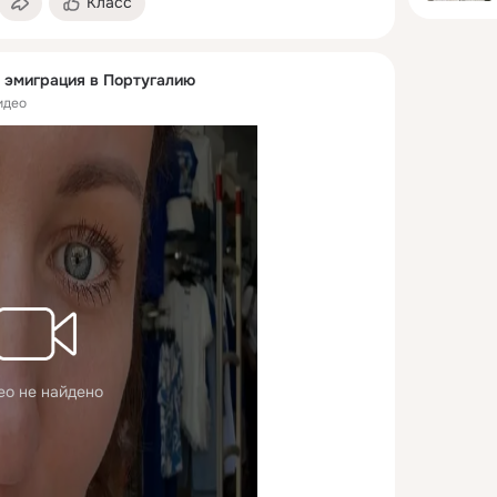
Класс
и эмиграция в Португалию
идео
ео не найдено