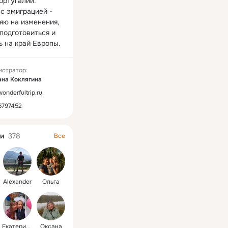
ртугалии. 
с эмиграцией - 
яю на изменения, 
подготовиться и 
ь на край Европы.
истратор:
ана Kоклягина
wonderfultrip.ru
6797452
и
378
Все
Alexander
Ольга
Екатерина
Оксана