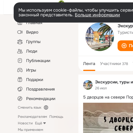
Мы используем cookie-файлы, чтобы улучшить сервис
законный представитель.
Больше информации
Левая
Главная
колонка
Экскур
Видео
Турист
Группы
П
Люди
Публикации
Лента
Участники
378
Игры
Подарки
Экскурсии, туры 
26 июл
Поздравления
5 дворцов на севере Пор
Рекомендации
Сменить язык
Рекламодателям
Помощь
Новости
Ещё
Мы применяем