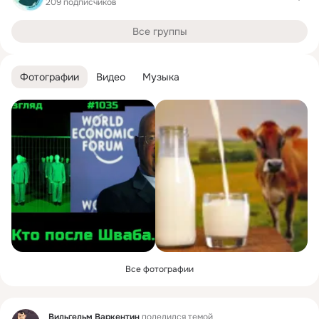
209 подписчиков
Все группы
Фотографии
Видео
Музыка
Все фотографии
Фид
Вильгельм Варкентин
поделился темой