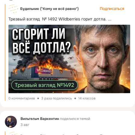
Подписаться
Будильник ("Кому не всё равно")
Трезвый взгляд  № 1492 Wildberries горит дотла.
 ...
0 комментариев
3 раза поделились
14 классов
Фид
Вильгельм Варкентин
поделился темой
3 авг