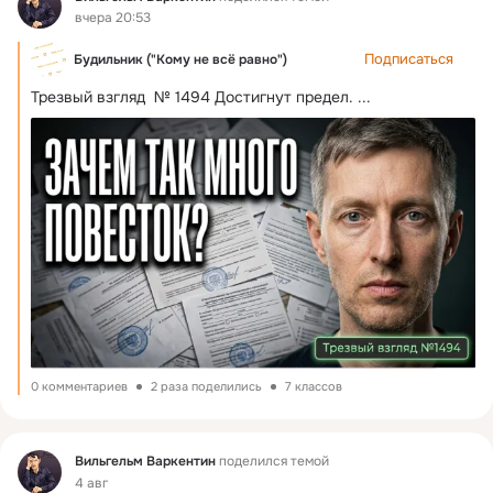
вчера 20:53
Подписаться
Будильник ("Кому не всё равно")
Трезвый взгляд  № 1494 Достигнут предел.
 ...
0 комментариев
2 раза поделились
7 классов
Фид
Вильгельм Варкентин
поделился темой
4 авг