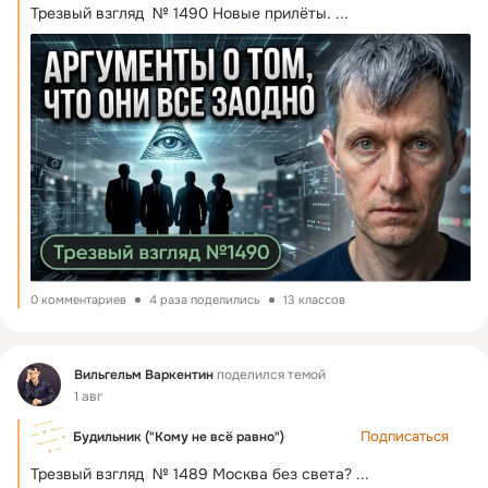
Трезвый взгляд  № 1490 Новые прилёты.
 ...
0 комментариев
4 раза поделились
13 классов
Фид
Вильгельм Варкентин
поделился темой
1 авг
Подписаться
Будильник ("Кому не всё равно")
Трезвый взгляд  № 1489 Москва без света?
 ...