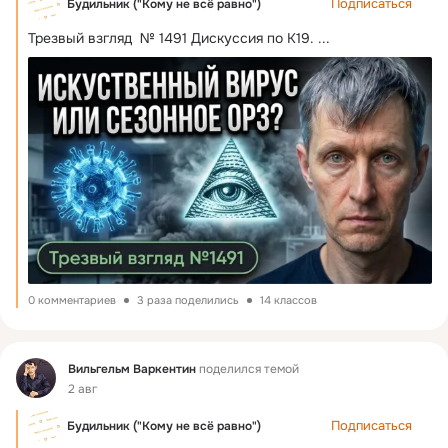
Подписаться
Будильник ("Кому не всё равно")
Трезвый взгляд  № 1491 Дискуссия по К19.
 ...
0 комментариев
3 раза поделились
14 классов
Фид
Вильгельм Варкентин
поделился темой
2 авг
Подписаться
Будильник ("Кому не всё равно")