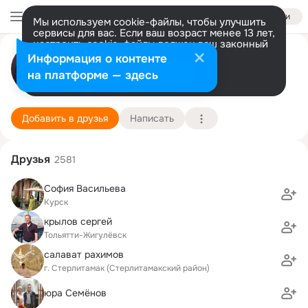
Войти
Мы используем cookie-файлы, чтобы улучшить
сервисы для вас. Если ваш возраст менее 13 лет,
настроить cookie-файлы должен ваш законный
Вильгельм Варкентин
представитель.
Больше информации
Информация о контенте
Разрешить все
Настроить
на платформе — здесь
г. Орск (Оренбургская область)
5 марта
2 школа им. С.С. Карнасевича
Подробнее
Добавить в друзья
Написать
Друзья
2581
София Васильева
Курск
крылов сергей
Тольятти-Жигулёвск
салават рахимов
г. Стерлитамак (Стерлитамакский район)
юра Семёнов