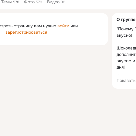
Темы
Фото
Видео
578
570
30
Дополнитель
О группе
колонка
отреть страницу вам нужно
войти
или
"Почему 3
зарегистрироваться
вкусно!

Шоколадн
дополнит
вкусом и
дня! 

Присоеди
Показать
http://w