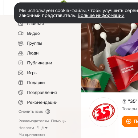
Мы используем cookie-файлы, чтобы улучшить сервис
законный представитель.
Больше информации
Левая
Главная
колонка
Видео
Группы
Люди
Публикации
Игры
Подарки
Поздравления
"35"
Рекомендации
Товары
Сменить язык
П
Рекламодателям
Помощь
Новости
Ещё
Мы применяем