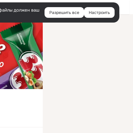
Войти
e-файлы должен ваш
Разрешить все
Настроить
Правая
колонка