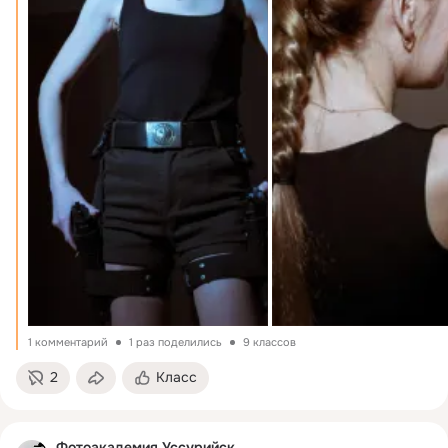
1 комментарий
1 раз поделились
9 классов
2
Класс
Фотоакадемия Уссурийск