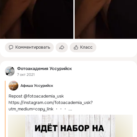
Комментировать
Класс
Фотоакадемия Уссурийск
7 окт 2021
Афиша Уссурийск
Repost @fotoacademia_usk
https://instagram.com/fotoacademia_usk?
utm_medium=copy_link ・・・
 ...