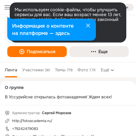
Войти
Мы используем cookie-файлы, чтобы улучшить
сервисы для вас. Если ваш возраст менее 13 лет,
настроить cookie-файлы должен ваш законный
представитель.
Больше информации
Информация о контенте
Фотоакадемия Уссурийск
Разрешить все
Настроить
на платформе — здесь
Творчество
Подписаться
Еще
Лента
Участники
Темы
Фото
Ещё
361
778
7.7K
Дополнительная
О группе
колонка
В Уссурийске открылась фотоакадемия! Ждем всех!
Администратор:
Cергей Морозов
http://fotoacademia.ru/
+79242479083