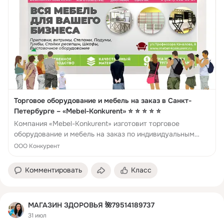
Торговое оборудование и мебель на заказ в Санкт-
Петербурге – «Mebel-Konkurent» ⭐ ⭐ ⭐ ⭐ ⭐
Компания «Mebel-Konkurent» изготовит торговое
оборудование и мебель на заказ по индивидуальным
размерам. У нас можно купить торговое оборудование и
ООО Конкурент
мебель с доставк...
Комментировать
Класс
МАГАЗИН ЗДОРОВЬЯ 🌺79514189737
31 июл