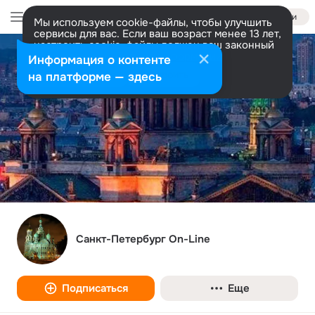
Войти
Мы используем cookie-файлы, чтобы улучшить
сервисы для вас. Если ваш возраст менее 13 лет,
настроить cookie-файлы должен ваш законный
представитель.
Больше информации
Информация о контенте
Разрешить все
Настроить
на платформе — здесь
Санкт-Петербург On-Line
Подписаться
Еще