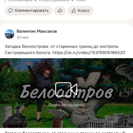
2 комментария
45 раз поделились
1 класс
Комментировать
Класс
Валентин Максаков
30 июл
Загадка Белоострова: от старинных границ до экотропы 
Сестрорецкого болота.
https://ok.ru/video/15379905186520
Видео не найдено