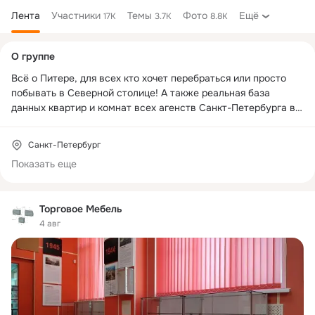
Лента
Участники
Темы
Фото
Ещё
17K
3.7K
8.8K
Дополнительная
О группе
колонка
Всё о Питере, для всех кто хочет перебраться или просто 
побывать в Северной столице! А также реальная база 
данных квартир и комнат всех агенств Санкт-Петербурга в 
режиме OnLine

Санкт-Петербург
Показать еще
Торговое Мебель
WWW.KVPOISK.RU
4 авг