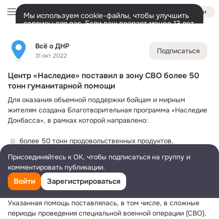
Войти
Мы используем cookie-файлы, чтобы улучшить
сервисы для вас. Если ваш возраст менее 13 лет,
настроить cookie-файлы должен ваш законный
Всё о ДНР
представитель.
Больше информации
Всё о ДНР
Подписаться
Разрешить все
Настроить
Лента
Участники
Темы
Фото
Ещё
12K
42K
23K
31 окт 2022
Центр «Наследие» поставил в зону СВО более 50
Дополнительная
колонка
Всё
42 950
Обсуждаемые
тонн гуманитарной помощи
Для оказания объемной поддержки бойцам и мирным 
жителям создана Благотворительная программа «Наследие 
Донбасса», в рамках которой направлено:
 более 50 тонн продовольственных продуктов, 
медикаментов, лекарств, бинтов, жгутов, сумок с теплой 
Присоединяйтесь к ОК, чтобы подписаться на группу и
верхней одеждой и обувью, газовых баллонов, 
комментировать публикации.
тепловизеров, смартфонов;
Войти
Зарегистрироваться
 более 10 квадрокоптеров (модели DJI air 2S, Autel и др.), 
телефонов и обвесов к ним.
Указанная помощь поставлялась, в том числе, в сложные 
периоды проведения специальной военной операции (СВО), 