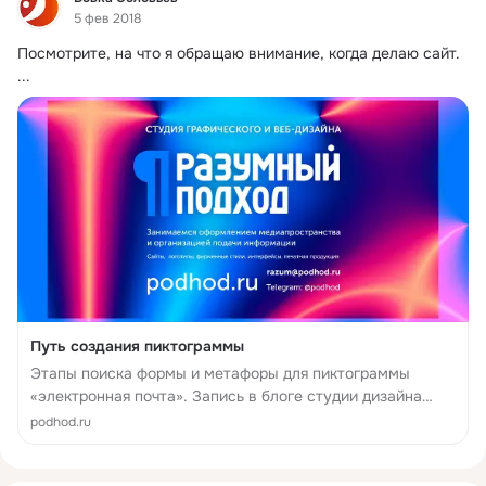
5 фев 2018
Посмотрите, на что я обращаю внимание, когда делаю сайт.
...
Путь создания пиктограммы
Этапы поиска формы и метафоры для пиктограммы
«электронная почта». Запись в блоге студии дизайна
«Разумный подход», новости, критика, советы и ссылки.
podhod.ru