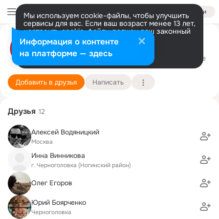
Войти
Мы используем cookie-файлы, чтобы улучшить
сервисы для вас. Если ваш возраст менее 13 лет,
настроить cookie-файлы должен ваш законный
представитель.
Больше информации
Вовка Соловьёв
Информация о контенте
Разрешить все
Настроить
на платформе — здесь
Москва
15 февраля (45 лет)
Подробнее
Добавить в друзья
Написать
Друзья
12
Алексей Boдяницкий
Москва
Инна Винникова
г. Черноголовка (Ногинский район)
Олег Егоров
Юрий Боярченко
Черноголовка