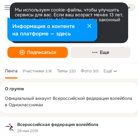
Войти
Мы используем cookie-файлы, чтобы улучшить
сервисы для вас. Если ваш возраст менее 13 лет,
настроить cookie-файлы должен ваш законный
представитель.
Больше информации
Информация о контенте
Всероссийская федерация волейбола
Разрешить все
Настроить
на платформе — здесь
Спортивная организация
Подписаться
Еще
Лента
Участники
Темы
Фото
Ещё
3.1K
220
301
Дополнительная
О группе
колонка
Официальный аккаунт Всероссийской федерации волейбола 
в Одноклассниках
Всероссийская федерация волейбола
28 мая 2019