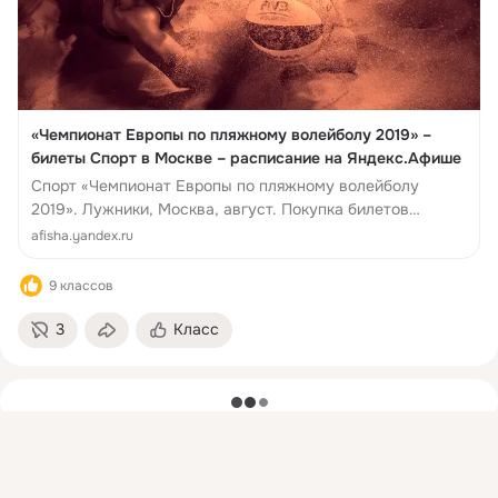
«Чемпионат Европы по пляжному волейболу 2019» –
билеты Спорт в Москве – расписание на Яндекс.Афише
Спорт «Чемпионат Европы по пляжному волейболу
2019». Лужники, Москва, август. Покупка билетов
онлайн. Описание, фото, похожие мероприятия.
afisha.yandex.ru
Покупайте элек...
9 классов
3
Класс
загрузка
Присоединяйтесь к ОК, чтобы подписаться на группу и
комментировать публикации.
Войти
Зарегистрироваться