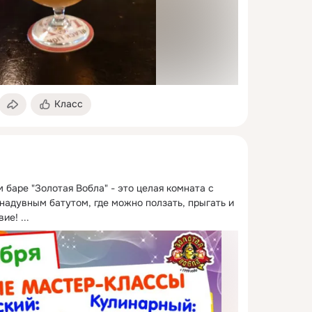
Класс
 баре "Золотая Вобла" - это целая комната с 
адувным батутом, где можно ползать, прыгать и 
вие!
 ...