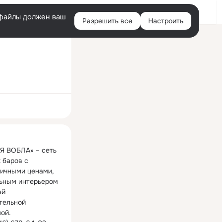
Войти
e-файлы должен ваш
Разрешить все
Настроить
Правая
колонка
ная
 ВОБЛА» – сеть 
 баров с 
ичными ценами, 
ьным интерьером 
й 
тельной 
ой.
