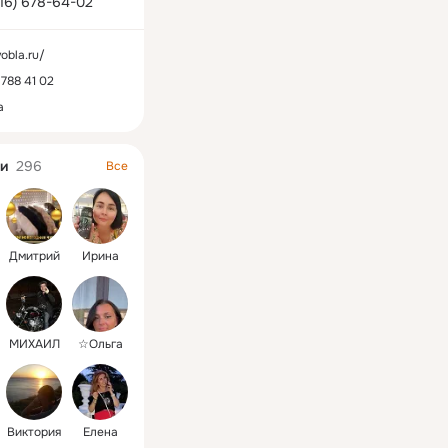
916) 678-64-02
vobla.ru/
 788 41 02
а
и
296
Все
Дмитрий
Ирина
МИХАИЛ
☆Ольга
Виктория
Елена