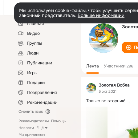
Мы используем cookie-файлы, чтобы улучшить сервис
законный представитель.
Больше информации
Левая
Главная
колонка
Золота
Видео
Группы
П
Люди
Публикации
Лента
Участники
296
Игры
Подарки
Золотая Вобла
5 окт 2021
Поздравления
Только во вторник!
 ...
Рекомендации
Сменить язык
Рекламодателям
Помощь
Новости
Ещё
Мы применяем