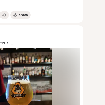
Класс
итИВА!
 ...