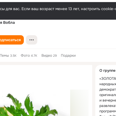
ы для вас. Если ваш возраст менее 13 лет, настроить cooki
я Вобла
одписаться
Темы
Фото
Видео
Подарки
3.5K
4.7K
29
Дополнитель
О группе
колонка
«ЗОЛОТАЯ
народных
демократ
оригинал
и вечерне
развлека
программ