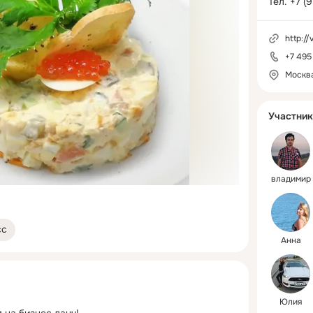
Тел. +7 (
http://
+7 495
Москв
Участник
владимир
сс
Анна
Юлия