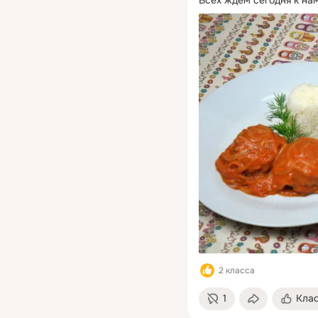
Всех ждём сегодня к нам
2 класса
1
Кла