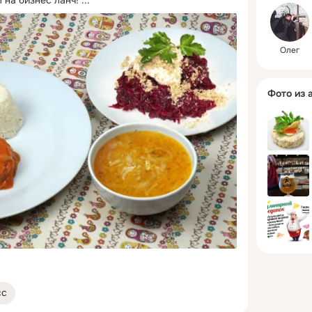
 на бизнес ланч!
 ...
Олег
Фото из 
сс