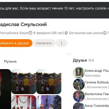
ы для вас. Если ваш возраст менее 13 лет, настроить cooki
По
адислав Смульский
Республика Крым
8 февраля (48 лет)
Ботаническая школа
обавить в друзья
Написать
Друзья
154
Музыка
Александр По
Краснодар
Галина Бобков
с.Ботаническое 
Валентина Гева
с.Ботаническое 
Анна Гниломё