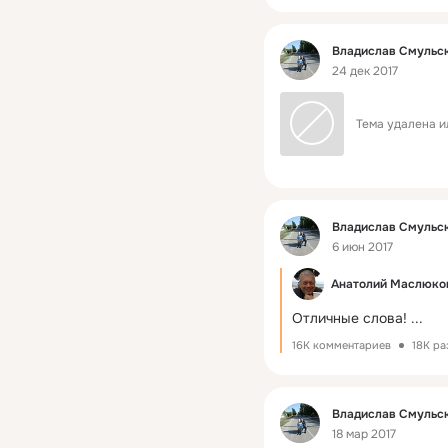
Фид
Владислав Смульс
24 дек 2017
Тема удалена и
Фид
Владислав Смульс
6 июн 2017
Анатолий Маслюко
Отличные слова!
 ...
16K комментариев
18K ра
Фид
Владислав Смульс
18 мар 2017