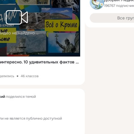
196767 подписчи
Все гру
Видео не найдено
Факты о Крыме. Крым интересно. 10 удивительных фактов о Крыме
оделились
46 классов
кий
поделился темой
ли не является публично доступной