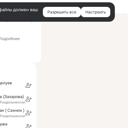
Войти
e-файлы должен ваш
Разрешить все
Настроить
Правая
следний визит: 15 фев
колонка
Подробнее
целуев
а (Захарова)
(Раздольненский район)
к ( Сахнюк )
(Раздольненский район)
дова