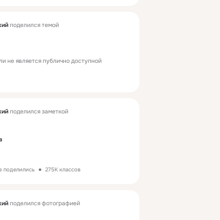
кий
поделился темой
ли не является публично доступной
кий
поделился заметкой
в
з поделились
275K классов
кий
поделился фотографией