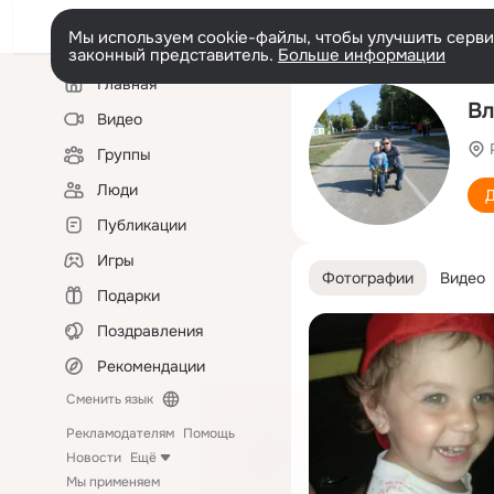
Мы используем cookie-файлы, чтобы улучшить сервис
законный представитель.
Больше информации
Левая
Главная
колонка
Вл
Видео
Группы
Люди
Д
Публикации
Игры
Фотографии
Видео
Подарки
Поздравления
Рекомендации
Сменить язык
Рекламодателям
Помощь
Новости
Ещё
Мы применяем