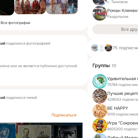
с. Танковое
Роман Клемен
Раздольное
Все фотографии
Все дру
кий
поделился фотографией
75 подписч
Группы
10
лена или не является публично доступной
Удивительная 
75784 подписчик
Лучшие рецеп
кий
поделился темой
429043 подписч
BE HAPPY
51115 подписчико
Подписаться
8925300 подпис
Добрый Медик