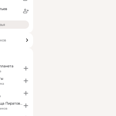
тьев
зья
иков
планета
а
ты
ика
в
Игра "Сокровища Пиратов" - официальная группа
чиков