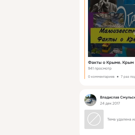
941 просмотр
0 комментариев
7 раз п
Фид
Владислав Смульс
24 дек 2017
Тема удалена и