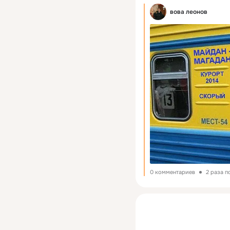
вова леонов
0 комментариев
2 раза 