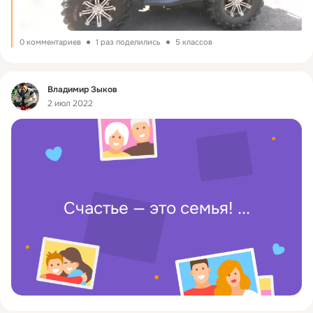
0 комментариев
1 раз поделились
5 классов
Фид
Владимир Зыков
2 июл 2022
Счастье — это семья!
 ...