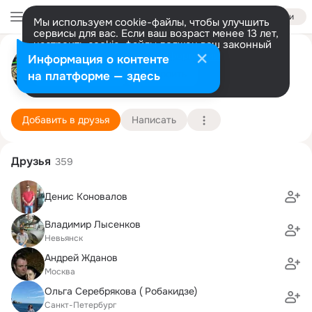
Войти
Мы используем cookie-файлы, чтобы улучшить
сервисы для вас. Если ваш возраст менее 13 лет,
настроить cookie-файлы должен ваш законный
Владимир Зыков
представитель.
Больше информации
Информация о контенте
Разрешить все
Настроить
на платформе — здесь
Москва
22 апреля (47 лет)
1 школа
Подробнее
Добавить в друзья
Написать
Друзья
359
Денис Коновалов
Владимир Лысенков
Невьянск
Андрей Жданов
Москва
Ольга Серебрякова ( Робакидзе)
Санкт-Петербург