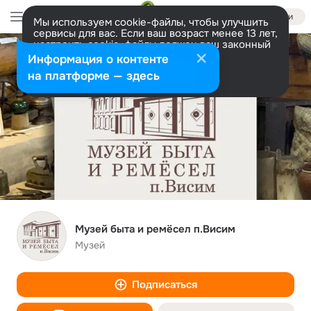
Войти
Мы используем cookie-файлы, чтобы улучшить
сервисы для вас. Если ваш возраст менее 13 лет,
настроить cookie-файлы должен ваш законный
представитель.
Больше информации
Информация о контенте
Разрешить все
Настроить
на платформе — здесь
Музей быта и ремёсел п.Висим
Музей
Подписаться