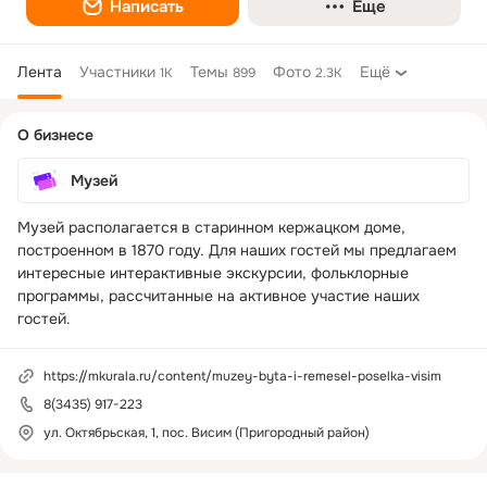
Написать
Еще
Лента
Участники
Темы
Фото
Ещё
1K
899
2.3K
Дополнительная
О бизнесе
колонка
Музей
Музей располагается в старинном кержацком доме, 
построенном в 1870 году. Для наших гостей мы предлагаем 
интересные интерактивные экскурсии, фольклорные 
программы, рассчитанные на активное участие наших 
гостей. 
https://mkurala.ru/content/muzey-byta-i-remesel-poselka-visim
8(3435) 917-223
ул. Октябрьская, 1, пос. Висим (Пригородный район)