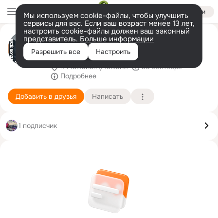
Войти
Мы используем cookie-файлы, чтобы улучшить
сервисы для вас. Если ваш возраст менее 13 лет,
настроить cookie-файлы должен ваш законный
♕☆VIP☆♕Олег Кубеев
представитель.
Больше информации
ICQ=310805755=
Разрешить все
Настроить
г. Можайск (Можайский район)
30 сентября
Подробнее
Добавить в друзья
Написать
1 подписчик