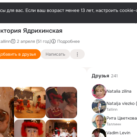
ы для вас. Если ваш возраст менее 13 лет, настроить cooki
Послед
ктория Ядрихинская
tallinn
2 апреля (51 год)
Подробнее
обавить в друзья
Написать
Друзья
241
Natalia zilina
Natalja vlezko
Tallinn
Рита Цветкова
Таллинн
Vadim Levin