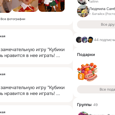
tallinn
Людмила Сам
г. Батайск (Рост
Все фотографии
Все дру
ская
44 подписч
 замечательную игру "Кубики 
Подарки
ь нравится в нее играть!
 ...
ская
 замечательную игру "Кубики 
Все под
ь нравится в нее играть!
 ...
Группы
49
ская