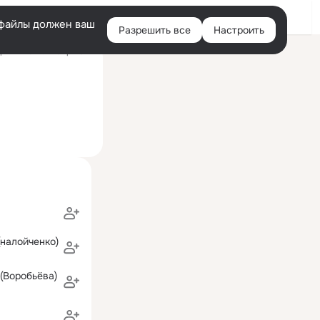
Войти
e-файлы должен ваш
Разрешить все
Настроить
Правая
ний визит: 21 апр 2017
колонка
 (налойченко)
(Воробьёва)