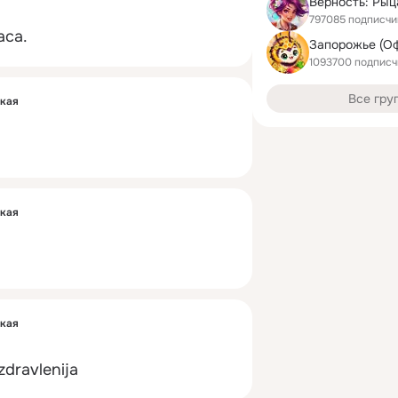
797085 подписчи
aca.
1093700 подписч
Все гру
ская
ская
ская
dravlenija