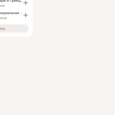
Верность: Рыцари и Принцессы.
ков
Запорожье (Официальная группа игры)
иков
ппы