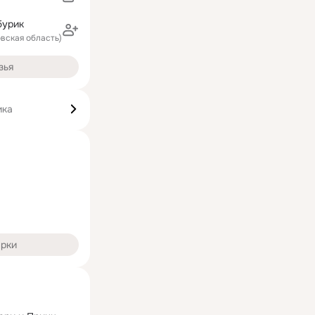
бурик
овская область)
зья
ика
арки