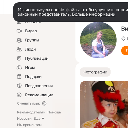
Мы используем cookie-файлы, чтобы улучшить сервис
законный представитель.
Больше информации
Левая
Главная
колонка
Ви
Видео
Группы
Люди
Д
Публикации
Игры
Фотографии
Подарки
Поздравления
Рекомендации
Сменить язык
Рекламодателям
Помощь
Новости
Ещё
Мы применяем