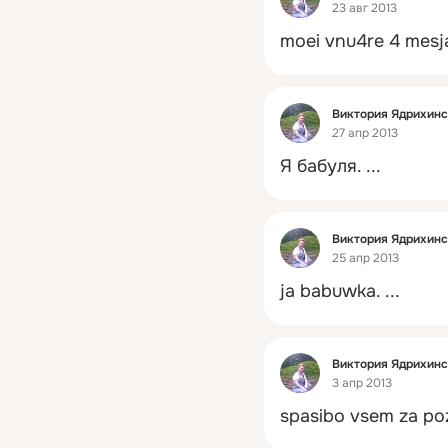
23 авг 2013
moei vnu4re 4 mesj
Фид
Виктория Ядрихин
27 апр 2013
Я бабуля.
 ...
Фид
Виктория Ядрихин
25 апр 2013
ja babuwka.
 ...
Фид
Виктория Ядрихин
3 апр 2013
spasibo vsem za poz