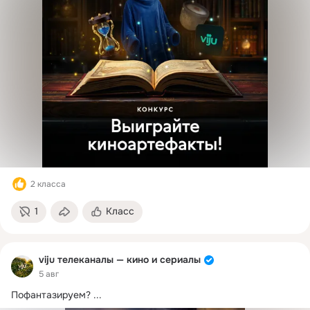
2 класса
1
Класс
viju телеканалы — кино и сериалы
5 авг
Пофантазируем?
 ...