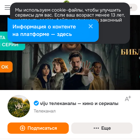
Войти
Мы используем cookie-файлы, чтобы улучшить
сервисы для вас. Если ваш возраст менее 13 лет,
настроить cookie-файлы должен ваш законный
представитель.
Больше информации
Информация о контенте
Разрешить все
Настроить
на платформе — здесь
viju телеканалы — кино и сериалы
Телеканал
Подписаться
Еще