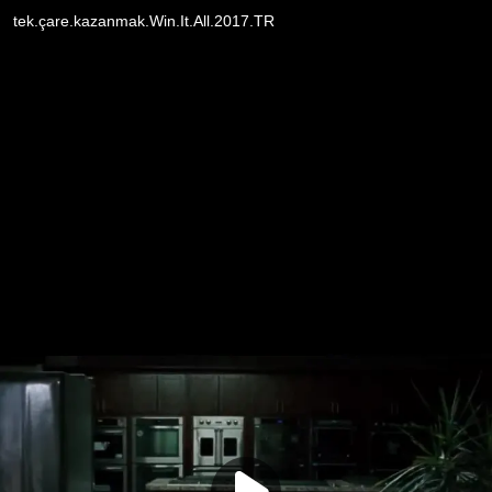
tek.çare.kazanmak.Win.It.All.2017.TR