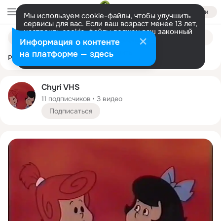
Войти
Мы используем cookie-файлы, чтобы улучшить
сервисы для вас. Если ваш возраст менее 13 лет,
настроить cookie-файлы должен ваш законный
Поиск
представитель.
Больше информации
Информация о контенте
видео
Видео
Меню
и
Разрешить все
Настроить
на платформе — здесь
каналов
Рекомендации
Коллекции
Еще
Трансляции
Chyri VHS
11 подписчиков
3 видео
Подписаться