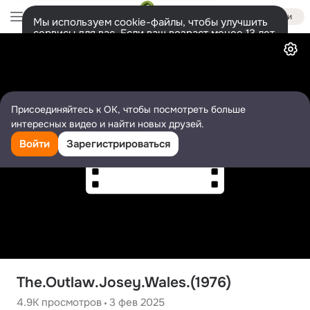
Войти
Мы используем cookie-файлы, чтобы улучшить
сервисы для вас. Если ваш возраст менее 13 лет,
Видео
настроить cookie-файлы должен ваш законный
представитель.
Больше информации
Разрешить все
Настроить
Присоединяйтесь к ОК, чтобы посмотреть больше
интересных видео и найти новых друзей.
Войти
Зарегистрироваться
The.Outlaw.Josey.Wales.(1976)
4.9K
просмотров
3 фев 2025