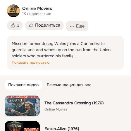
Online Movies
1K
подписчиков
Поделиться
3
Ещё
Missouri farmer Josey Wales joins a Confederate 
guerrilla unit and winds up on the run from the Union 
soldiers who murdered his family.

Director: Clint Eastwood

Показать полностью
Writers: Forrest Carter, Philip Kaufman, Sonia Chernus

Stars: Clint Eastwood, Chief Dan George, Sondra Locke  
See more »

Похожие видео
Рекомендации для вас
Awards: Nominated for 1 Oscar. Another 1 win & 1 
nomination.
2:08:43
The Cassandra Crossing (1976)
Online Movies
1:30:54
Eaten.Alive.(1976)