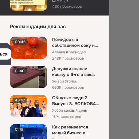
Ш А М )))
43K просмотров
До 50 звонков в день
05:47
от калачинцев
Рекомендации для вас
поступают на
Администрация Калачинского района
горячую лини...
92K просмотров
Помидоры в
00:46
собственном соку на
Школьника за рулём
00:07
зиму — простой и
Алёнка Краснодар
ься
питбайка задержали
проверенный ...
249K просмотров
в Армавире
Армавирский собеседник
1K просмотров
Девушки спасли
01:40
кошку с 6-го этажа.
Подростки случайно
00:47
Живой Уголок
приехали в Кемерово
660K просмотров
на грузовом поезде,
ДТП Кемерово
п...
79 просмотров
ОКнутые люди 2.
48:47
Выпуск 3. ВОЛКОВА
Довели человека.
00:25
и ЧЕХОВА против
Хобби каждый день
Станислав Фирсов
ГАВРИЛИНО...
16M просмотров
230 просмотров
Как развивается
01:16
малый бизнес в
До конца 🌺
00:31
России