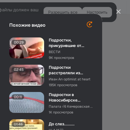
Войти
e-файлы должен ваш
Разрешить все
Настроить
Правая
Похожие видео
колонка
Подростки,
00:29
прикурившие от
Вечного огня,
ВЕСТИ
признали свою вину
9K просмотров
Подростки
02:45
расстреляли из
травмата
Иван An optimist at heart
многодетного отца,
195K просмотров
который...
Подростки в
00:11
Новосибирске
решили прогуляться
Палата √6 Кемеровская область
прямо по арке Бу...
1K просмотров
До слез.........
01:46