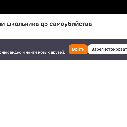
ли школьника до самоубийства
Поделиться
733
3
Ещё
Войти
Зарегистрироват
сных видео и найти новых друзей.