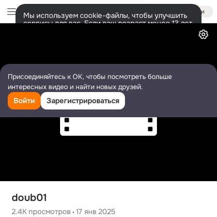
Войти
Мы используем cookie-файлы, чтобы улучшить
сервисы для вас. Если ваш возраст менее 13 лет,
Видео
настроить cookie-файлы должен ваш законный
представитель.
Больше информации
Разрешить все
Настроить
Присоединяйтесь к ОК, чтобы посмотреть больше
интересных видео и найти новых друзей.
Войти
Зарегистрироваться
doub01
2.4K
просмотров
17 янв 2025