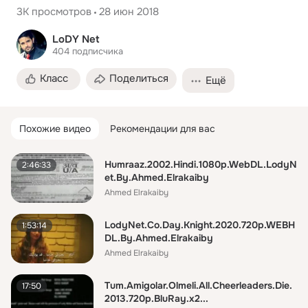
3K
просмотров
28 июн 2018
LoDY Net
404
подписчика
Класс
Поделиться
Ещё
Похожие видео
Рекомендации для вас
Humraaz.2002.Hindi.1080p.WebDL.LodyN
2:46:33
et.By.Ahmed.Elrakaiby
Ahmed Elrakaiby
LodyNet.Co.Day.Knight.2020.720p.WEBH
1:53:14
DL.By.Ahmed.Elrakaiby
Ahmed Elrakaiby
Tum.Amigolar.Olmeli.All.Cheerleaders.Die.
17:50
2013.720p.BluRay.x2...