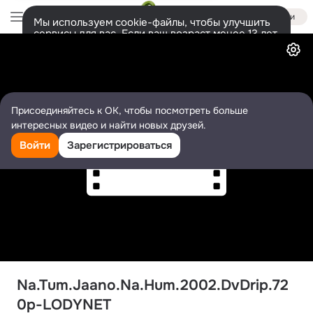
Войти
Мы используем cookie-файлы, чтобы улучшить
сервисы для вас. Если ваш возраст менее 13 лет,
Видео
настроить cookie-файлы должен ваш законный
представитель.
Больше информации
Разрешить все
Настроить
Присоединяйтесь к ОК, чтобы посмотреть больше
интересных видео и найти новых друзей.
Войти
Зарегистрироваться
Na.Tum.Jaano.Na.Hum.2002.DvDrip.72
0p-LODYNET