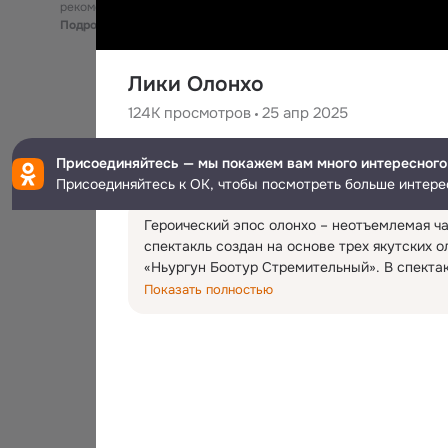
рекомендательные технологии
Подробнее
Лики Олонхо
124K
просмотров
25 апр 2025
Культура.РФ
Присоединяйтесь — мы покажем вам много интересного
341K
подписчиков
Присоединяйтесь к ОК, чтобы посмотреть больше интере
Героический эпос олонхо – неотъемлемая ча
спектакль создан на основе трех якутских 
«Ньургун Боотур Стремительный». В спекта
воительницы сражаются за счастье и благо
Показать полностью
гармонию, нарушенную богатырями нижнего 
в их справедливой борьбе. Комические пер
являются носителями смеховой культуры як