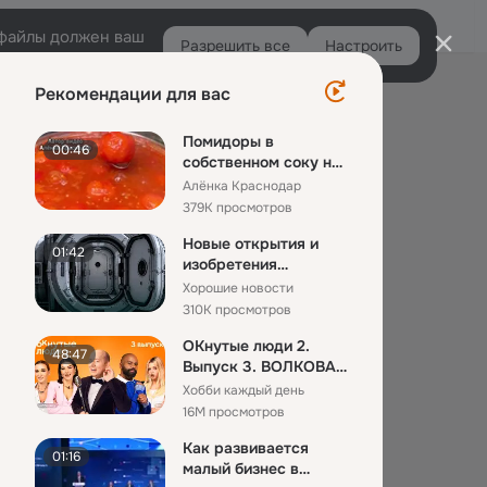
Войти
e-файлы должен ваш
Разрешить все
Настроить
Правая
Рекомендации для вас
колонка
Помидоры в
00:46
собственном соку на
зиму — простой и
Алёнка Краснодар
проверенный ...
379K просмотров
Новые открытия и
01:42
изобретения
российских учёных
Хорошие новости
310K просмотров
ОКнутые люди 2.
48:47
Выпуск 3. ВОЛКОВА
и ЧЕХОВА против
Хобби каждый день
ГАВРИЛИНО...
16M просмотров
Как развивается
01:16
малый бизнес в