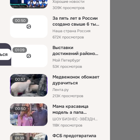
России
Хорошие новости
309K просмотров
За пять лет в России
00:50
создано свыше 6 тыс.
новых объектов пер...
Наша страна Россия
672K просмотров
Выставки
01:09
достижений районов
ься
продолжают
Мой Петербург
удивлять
53K просмотров
петербуржцев...
Медвежонок обожает
00:57
дурачиться
Лента.ру
213K просмотров
Мама красавица
00:50
модель а папа
нигерийский
ШОУ БИЗНЕС-ЗВЁЗДНЫЕ НОВОСТИ-ЗВЕЗДЫ КИНО
футболист каким
118K просмотров
буд...
ФСБ предотвратила
01:39