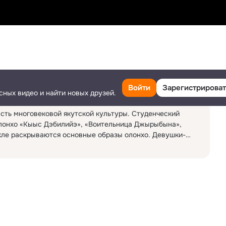
Поделиться
70
4
Ещё
Войти
Зарегистрироват
сных видео и найти новых друзей.
сть многовековой якутской культуры. Студенческий 
олонхо «Кыыс Дэбилийэ», «Воительница Джырыбына», 
кле раскрываются основные образы олонхо. Девушки-
получие своего народа, восстанавливают космическую 
мира. Небесные удаганки (шаманки) помогают богатырям 
сонажи олонхо Старушки-коровницы и Вестник-табунщик 
утского народа.