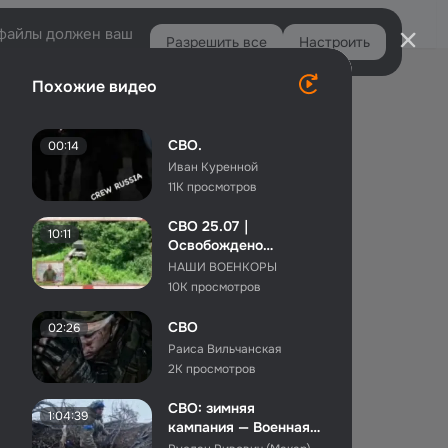
Войти
e-файлы должен ваш
Разрешить все
Настроить
Правая
Похожие видео
колонка
СВО.
00:14
Иван Куренной
11K просмотров
СВО 25.07｜
10:11
Освобождено
Весёлое ｜ Линия
НАШИ ВОЕНКОРЫ
обороны ВСУ по
10K просмотров
Жеребц...
СВО
02:26
Раиса Вильчанская
2K просмотров
СВО: зимняя
1:04:39
кампания — Военная
тайна с Игорем