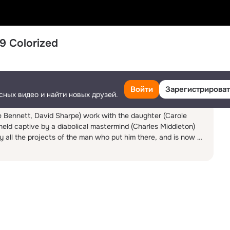
39 Colorized
Поделиться
3
Ещё
Войти
Зарегистрироват
сных видео и найти новых друзей.
e Bennett, David Sharpe) work with the daughter (Carole 
 held captive by a diabolical mastermind (Charles Middleton) 
all the projects of the man who put him there, and is now 
 12-chapter cliffhanger serial