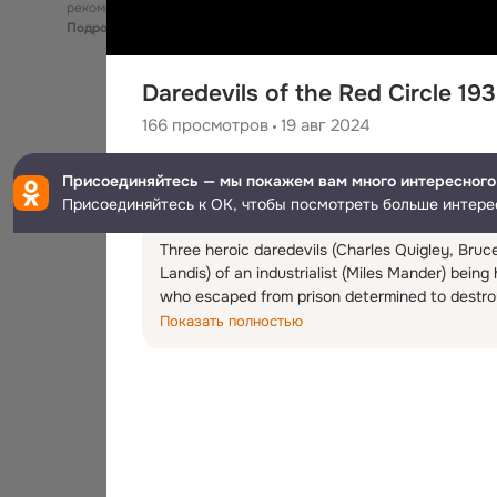
рекомендательные технологии
Подробнее
Daredevils of the Red Circle 19
166
просмотров
19 авг 2024
Cor Lauwerijssen
Присоединяйтесь — мы покажем вам много интересного
377
подписчиков
Присоединяйтесь к ОК, чтобы посмотреть больше интере
Three heroic daredevils (Charles Quigley, Bruc
Landis) of an industrialist (Miles Mander) being
who escaped from prison determined to destroy 
using a disguise to impersonate the man.

Показать полностью
featurized (2 hrs 45 min) version of the original