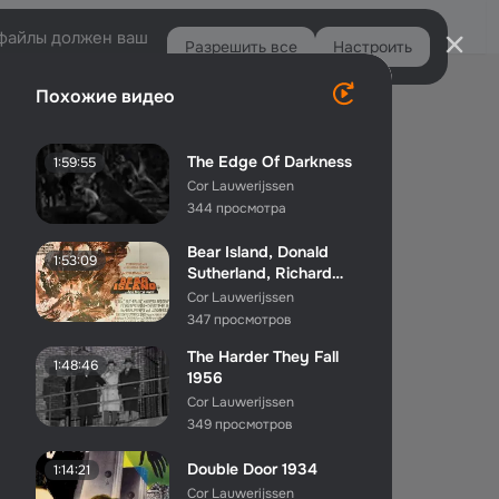
Войти
e-файлы должен ваш
Разрешить все
Настроить
Правая
Похожие видео
колонка
The Edge Of Darkness
1:59:55
Cor Lauwerijssen
344 просмотра
Bear Island, Donald
1:53:09
Sutherland, Richard
Widmark,British
Cor Lauwerijssen
Cana...
347 просмотров
The Harder They Fall
1:48:46
1956
Cor Lauwerijssen
349 просмотров
Double Door 1934
1:14:21
Cor Lauwerijssen