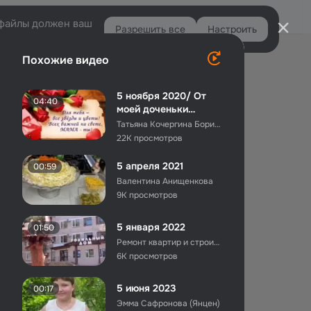
Войти
e-файлы должен ваш
Разрешить все
Настроить
Правая
Похожие видео
колонка
5 ноября 2020/ От
04:40
моей доченьки
Яночки,поздравление
Татьяна Кочергина Борисова
для мамы...
22K просмотров
5 апреля 2021
00:59
Валентина Анищенкова
9K просмотров
5 января 2022
01:50
Ремонт квартир и строительства
6K просмотров
5 июня 2023
00:17
Эмма Сафронова (Янцен)