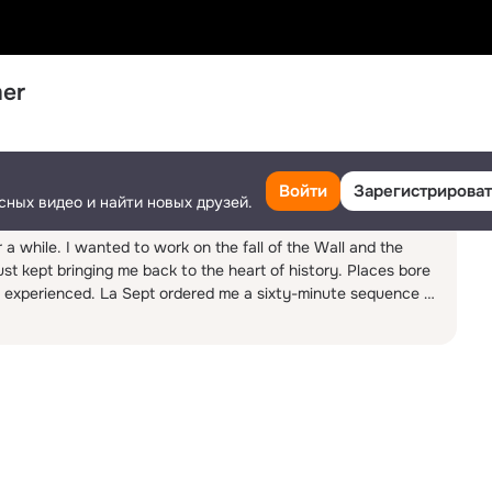
mer
Поделиться
1
Ещё
Войти
Зарегистрироват
сных видео и найти новых друзей.
or a while. I wanted to work on the fall of the Wall and the 
st kept bringing me back to the heart of history. Places bore 
r experienced. La Sept ordered me a sixty-minute sequence 
 retrieve the connection with present. Nothing suited me. 
myself in my bathroom, the tiles of which reminded me of the 
graphy of terror”, and without consciously meaning it, I 
” - Robert Kramer in La fin de l’histoire, Documentaires n° 8, 