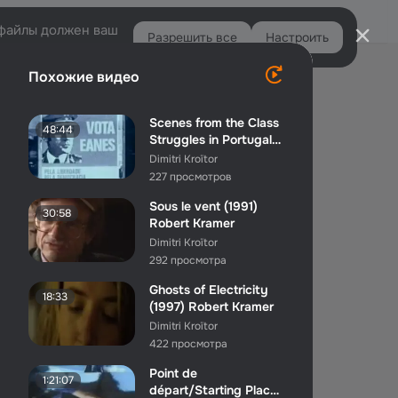
Войти
e-файлы должен ваш
Разрешить все
Настроить
Правая
Похожие видео
колонка
Scenes from the Class
48:44
Struggles in Portugal
Part II (1977) R...
Dimitri Kroïtor
227 просмотров
Sous le vent (1991)
30:58
Robert Kramer
Dimitri Kroïtor
292 просмотра
Ghosts of Electricity
18:33
(1997) Robert Kramer
Dimitri Kroïtor
422 просмотра
Point de
1:21:07
départ/Starting Place