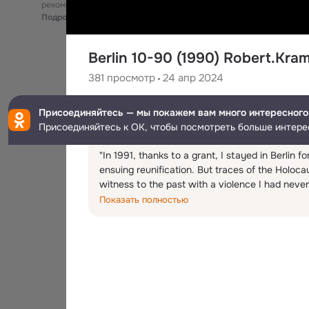
рекомендательные технологии
Подробнее
Berlin 10-90 (1990) Robert.Kra
381
просмотр
24 апр 2024
Dimitri Kroïtor
Присоединяйтесь — мы покажем вам много интересного
486
подписчиков
Присоединяйтесь к ОК, чтобы посмотреть больше интере
"In 1991, thanks to a grant, I stayed in Berlin f
ensuing reunification. But traces of the Holocau
witness to the past with a violence I had neve
shot for the “Live” series. Four times I tried to
Показать полностью
Finally, I settled for a minimal option. I found 
torture centre in Berlin’s memorial space “Topo
resumed the conversation started with Our Nazi.
1994.