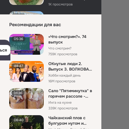
CHEMICALS
1K просмотров
24 мая 2014 год.
02:26
Тамара Мыцко (Фандеева)
Рекомендации для вас
14K просмотров
«Что смотрим?». 74
05:36
24 июля 2018
00:26
выпуск
Aleksei Syrych
Что смотрим?
ься
612 просмотров
759K просмотров
ОКнутые люди 2.
48:47
24 августа 2023
09:08
Выпуск 3. ВОЛКОВА
Иван Галин
и ЧЕХОВА против
Хобби каждый день
392 просмотра
ГАВРИЛИНО...
16M просмотров
Сало "Пятиминутка" в
24 сентября 2022
00:51
01:36
горячем рассоле -
Olga Dideneva
ИДЕАЛЬНАЯ
Инга на кухне
3K просмотров
ЗАКУСКА НА ...
339K просмотров
24 октября 2019
04:35
Чайханский плов с
06:40
булгуром нутом и
Annet Peskova ( pryadko )
девзирой