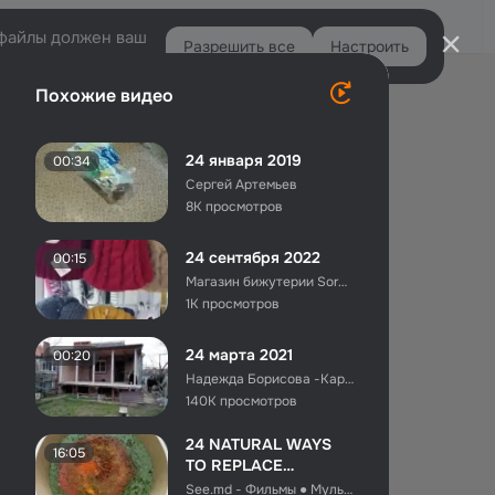
Войти
e-файлы должен ваш
Разрешить все
Настроить
Правая
Похожие видео
колонка
24 января 2019
00:34
Сергей Артемьев
8K просмотров
24 сентября 2022
00:15
Магазин бижутерии Soroka Шахты
1K просмотров
24 марта 2021
00:20
Надежда Борисова -Карлина
140K просмотров
24 NATURAL WAYS
16:05
TO REPLACE
HARMFUL
See.md - Фильмы ● Мультфильмы ● Сериалы ● ТВ