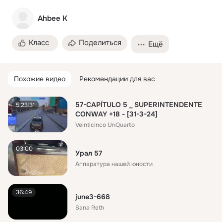
Ahbee K
Класс
Поделиться
Ещё
Похожие видео
Рекомендации для вас
57-CAPÍTULO 5 _ SUPERINTENDENTE
5:23:31
CONWAY +18 - [31-3-24]
Veinticinco UnQuarto
03:00
Урал 57
Аппаратура нашей юности
36:49
june3-668
Sana Reth