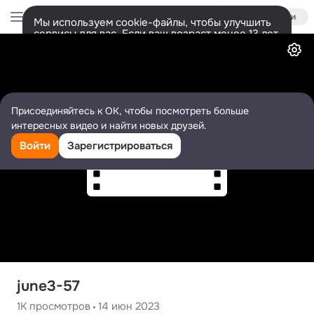
Войти
Мы используем cookie-файлы, чтобы улучшить
сервисы для вас. Если ваш возраст менее 13 лет,
Видео
настроить cookie-файлы должен ваш законный
представитель.
Больше информации
Разрешить все
Настроить
Присоединяйтесь к ОК, чтобы посмотреть больше
интересных видео и найти новых друзей.
Войти
Зарегистрироваться
june3-57
1K
просмотров
14 июн 2023