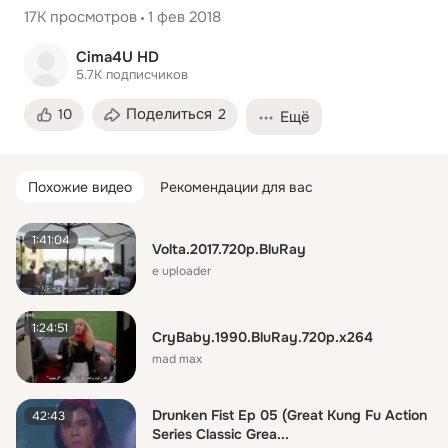
17K
просмотров
1 фев 2018
Cima4U HD
5.7K
подписчиков
Поделиться
10
2
Ещё
Похожие видео
Рекомендации для вас
1:41:04
Volta.2017.720p.BluRay
e uploader
1:24:51
CryBaby.1990.BluRay.720p.x264
mad max
Drunken Fist Ep 05 (Great Kung Fu Action
42:43
Series Classic Grea...